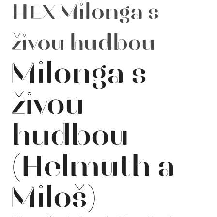
HEX Milonga s
živou hudbou
Milonga s
živou
hudbou
(Helmuth a
Miloš)