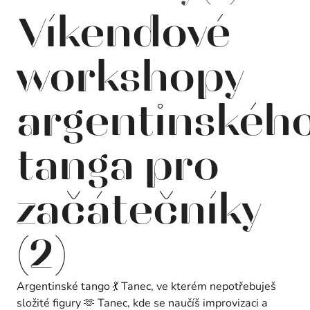
Víkendové
workshopy
argentinskéh
tanga pro
začátečníky
(2)
Argentinské tango 💃 Tanec, ve kterém nepotřebuješ
složité figury 🫶 Tanec, kde se naučíš improvizaci a