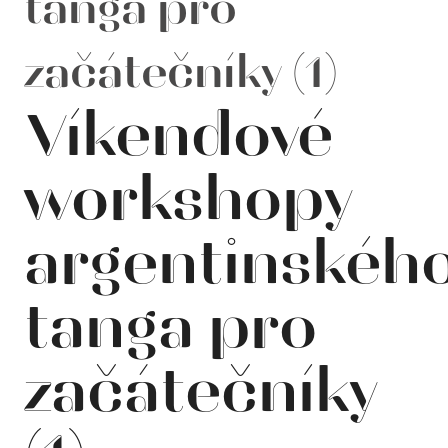
tanga pro
začátečníky (1)
Víkendové
workshopy
argentinskéh
tanga pro
začátečníky