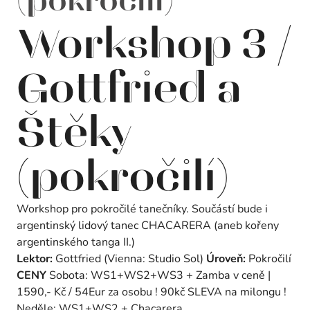
(pokročilí)
Workshop 3 /
Gottfried a
Štěky
(pokročilí)
Workshop pro pokročilé tanečníky. Součástí bude i
argentinský lidový tanec CHACARERA (aneb kořeny
argentinského tanga II.)
Lektor:
Gottfried (Vienna: Studio Sol)
Úroveň:
Pokročilí
CENY
Sobota: WS1+WS2+WS3 + Zamba v ceně |
1590,- Kč / 54Eur za osobu ! 90kč SLEVA na milongu !
Neděle: WS1+WS2 + Chacarera …