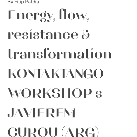
By
Filip Paldia
Energy, flow,
resistance &
transformation -
KONTAKTANGO
WORKSHOP s
JAVIEREM
CUROU (ARG)