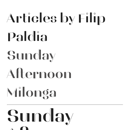
Articles by Filip
Paldia
Sunday
Afternoon
Milonga
Sunday