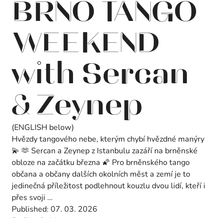
BRNO TANGO
WEEKEND
with Sercan
& Zeynep
(ENGLISH below)
Hvězdy tangového nebe, kterým chybí hvězdné manýry
💫 🫶 Sercan a Zeynep z Istanbulu zazáří na brněnské
obloze na začátku března 🌠 Pro brněnského tango
občana a občany dalších okolních měst a zemí je to
jedinečná příležitost podlehnout kouzlu dvou lidí, kteří i
přes svoji …
Published:
07. 03. 2026