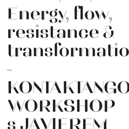
Energy, flow,
resistance &
transformati
-
KONTAKTANG
WORKSHOP
s JAVIEREM