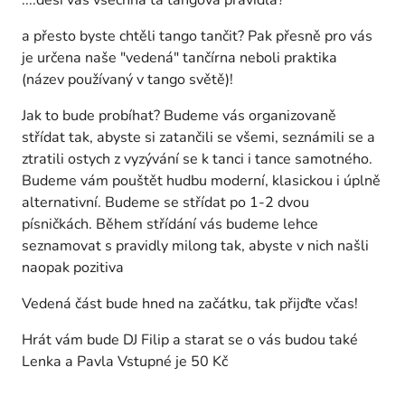
a přesto byste chtěli tango tančit? Pak přesně pro vás
je určena naše "vedená" tančírna neboli praktika
(název používaný v tango světě)!
Jak to bude probíhat? Budeme vás organizovaně
střídat tak, abyste si zatančili se všemi, seznámili se a
ztratili ostych z vyzývání se k tanci i tance samotného.
Budeme vám pouštět hudbu moderní, klasickou i úplně
alternativní. Budeme se střídat po 1-2 dvou
písničkách. Během střídání vás budeme lehce
seznamovat s pravidly milong tak, abyste v nich našli
naopak pozitiva
Vedená část bude hned na začátku, tak přijďte včas!
Hrát vám bude DJ Filip a starat se o vás budou také
Lenka a Pavla Vstupné je 50 Kč