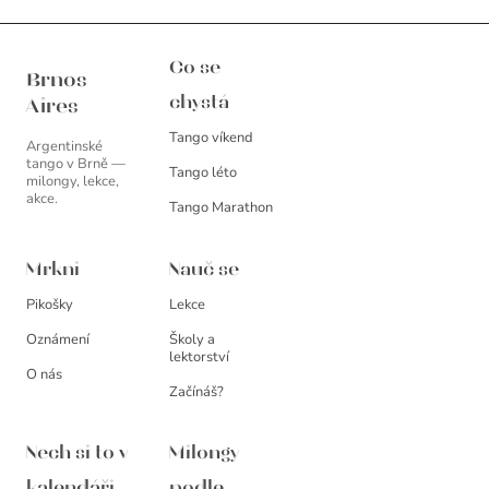
Brnos Aires
Co se
Brnos
chystá
Aires
Tango víkend
Argentinské
tango v Brně —
Tango léto
milongy, lekce,
akce.
Tango Marathon
Mrkni
Nauč se
Pikošky
Lekce
Oznámení
Školy a
lektorství
O nás
Začínáš?
Nech si to v
Milongy
kalendáři
podle