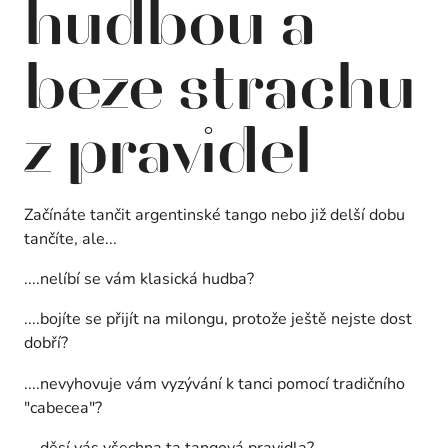
hudbou a
beze strachu
z pravidel
Začínáte tančit argentinské tango nebo již delší dobu
tančíte, ale...
....nelíbí se vám klasická hudba?
....bojíte se přijít na milongu, protože ještě nejste dost
dobří?
....nevyhovuje vám vyzývání k tanci pomocí tradičního
"cabecea"?
....děsí vás všechna ta tangová pravidla?