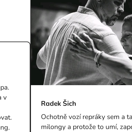
ipa.
a v
Radek Šich
Ochotně vozí repráky sem a t
vat.
milongy a protože to umí, zapoj
ong.