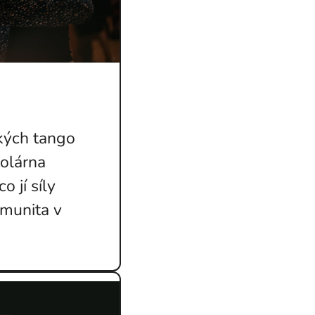
kých tango
tolárna
o jí síly
omunita v