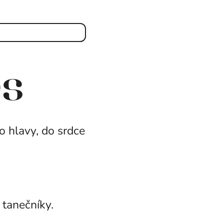
es
do hlavy, do srdce
 tanečníky.