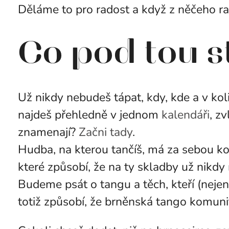
Děláme to pro radost a když z něčeho r
Co pod tou s
Už nikdy nebudeš tápat, kdy, kde a v kol
najdeš přehledně v jednom
kalendáři
, z
znamenají?
Začni tady
.
Hudba, na kterou tančíš, má za sebou ko
které způsobí, že na ty skladby už nikdy 
Budeme psát o tangu a těch, kteří (nejen 
totiž způsobí, že brněnská tango komunit