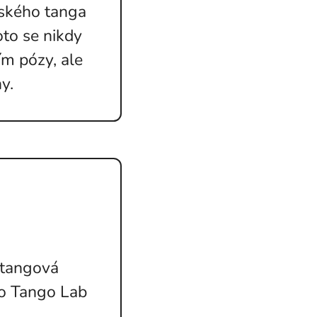
nského tanga
oto se nikdy
m pózy, ale
hy.
 tangová
io Tango Lab