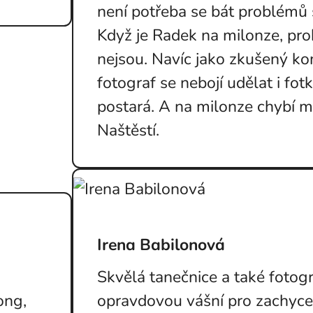
není potřeba se bát problémů
Když je Radek na milonze, pr
nejsou. Navíc jako zkušený ko
fotograf se nebojí udělat i fot
postará. A na milonze chybí m
Naštěstí.
Irena Babilonová
Skvělá tanečnice a také fotog
ong,
opravdovou vášní pro zachycení