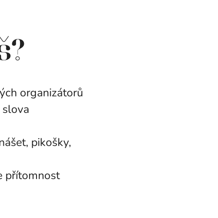
š?
ných organizátorů
y slova
nášet, pikošky,
je přítomnost