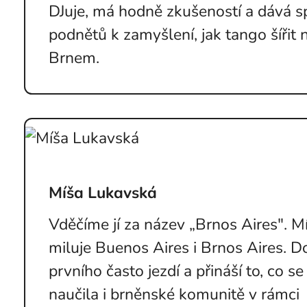
DJuje, má hodně zkušeností a dává 
podnětů k zamyšlení, jak tango šířit 
Brnem.
Míša Lukavská
Vděčíme jí za název „Brnos Aires". M
miluje Buenos Aires i Brnos Aires. D
prvního často jezdí a přináší to, co s
naučila i brněnské komunitě v rámci