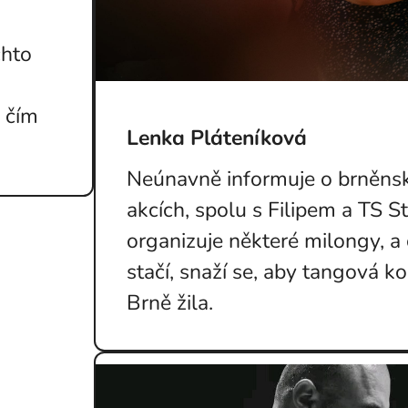
chto
 čím
Lenka Pláteníková
Neúnavně informuje o brněns
akcích, spolu s Filipem a TS S
organizuje některé milongy, a c
stačí, snaží se, aby tangová k
Brně žila.