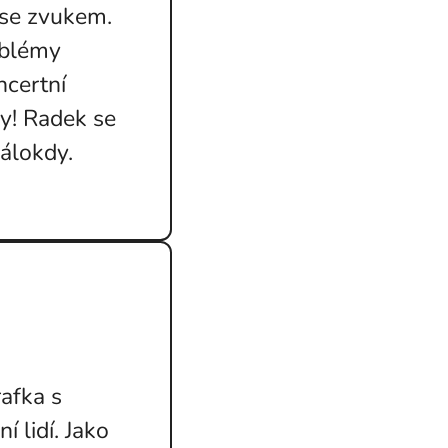
 se zvukem.
oblémy
ncertní
ky! Radek se
álokdy.
rafka s
 lidí. Jako