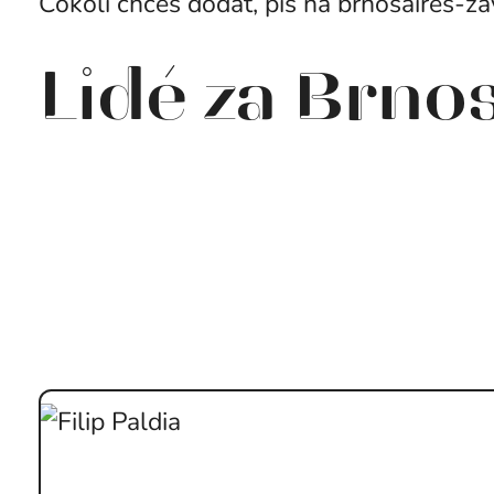
Cokoli chceš dodat, piš na brnosaires-z
Lidé za Brnos