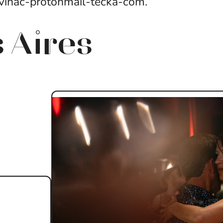
avináč-protonmail-tečka-com.
 Aires