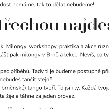
adost nemáme, tak to dělat nebudeme!
třechou najde
ik. Milongy, workshopy, praktika a akce růz
vlášť pak
milongy v Brně
a
lekce
. Nevíš, co t
pec příběhů. Tady ti je budeme postupně při
nebudeš tančit stejně.
brněnské) tango tvoří. To jsi i ty. Každá tvo
a žije a táhne za jeden provaz.