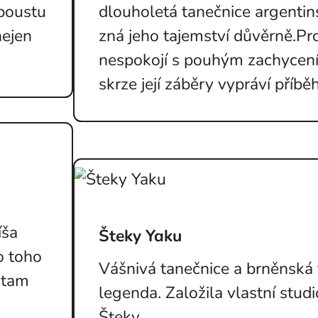
spoustu
dlouholetá tanečnice argenti
nejen
zná jeho tajemství důvěrně.Pr
nespokojí s pouhým zachycení
skrze její záběry vypráví příbě
íša
Šteky Yaku
o toho
Vášnivá tanečnice a brněnská
e tam
legenda. Založila vlastní stud
Šteky.