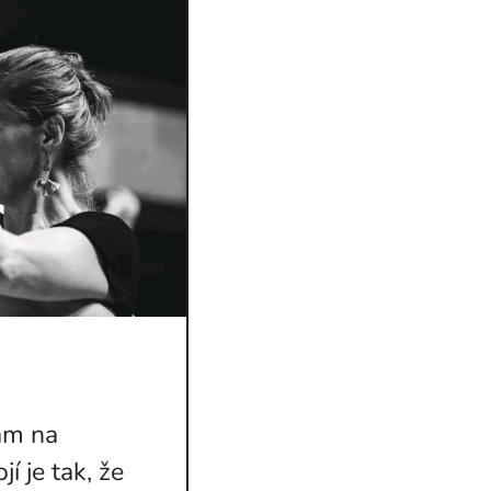
am na
í je tak, že