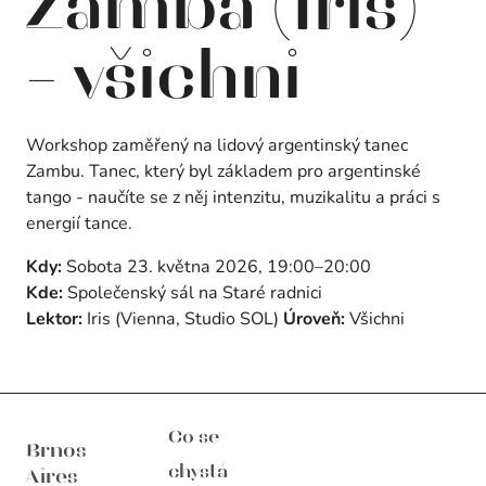
Zamba (Iris)
– všichni
Workshop zaměřený na lidový argentinský tanec
Zambu. Tanec, který byl základem pro argentinské
tango - naučíte se z něj intenzitu, muzikalitu a práci s
energií tance.
Kdy:
Sobota 23. května 2026, 19:00–20:00
Kde:
Společenský sál na Staré radnici
Lektor:
Iris (Vienna, Studio SOL)
Úroveň:
Všichni
Brnos Aires
Co se
Brnos
chystá
Aires