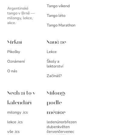
Tango víkend
Argentinské
tango v Brně —
Tango léto
milongy, lekce,
akce.
Tango Marathon
Mrkni
Nauč se
Pikošky
Lekce
Oznámení
Školy a
lektorství
O nás
Začínáš?
Nech si to v
Milongy
kalendáři
podle
milongy .ics
měsíce
leden
únor
březen
lekce .ics
duben
květen
červen
červenec
vše .ics