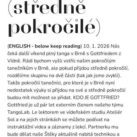
(středně
pokročilé)
(
ENGLISH - below keep reading
) 10. 1. 2026 Nás
čeká další víkend plný tanga v Brně s Gottfriedem z
Vídně. Rádi bychom vyšli vstříc našim pokročilým
tanečníkům v Brně, ale pokud přijdou středně pokročilí,
rozdělíme skupinu na dvě části (tak jak jsme zvyklí).
Takže pokročilí tanečníci, pro které je v Brně nyní
nedostatek výuky si přijdou na své a středně pokročilí
budou mít možnost se přidat. KDO JE GOTTFRIED?
Gottfried je už pár let externím členem našeho týmu
TangoLab. Le lektorem ve vídeňském studiu Ateliér
Sol a na jejich stránkách se můžete podívat na
instruktážní videa a záznamy z lekcí. Partnerku mu
bude dělat naše Štěky aktuálně nabitá technikou a