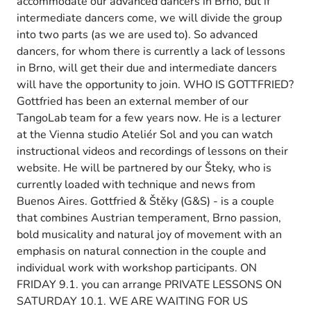
accommodate our advanced dancers in Brno, but if
intermediate dancers come, we will divide the group
into two parts (as we are used to). So advanced
dancers, for whom there is currently a lack of lessons
in Brno, will get their due and intermediate dancers
will have the opportunity to join. WHO IS GOTTFRIED?
Gottfried has been an external member of our
TangoLab team for a few years now. He is a lecturer
at the Vienna studio Ateliér Sol and you can watch
instructional videos and recordings of lessons on their
website. He will be partnered by our Šteky, who is
currently loaded with technique and news from
Buenos Aires. Gottfried & Štěky (G&S) - is a couple
that combines Austrian temperament, Brno passion,
bold musicality and natural joy of movement with an
emphasis on natural connection in the couple and
individual work with workshop participants. ON
FRIDAY 9.1. you can arrange PRIVATE LESSONS ON
SATURDAY 10.1. WE ARE WAITING FOR US