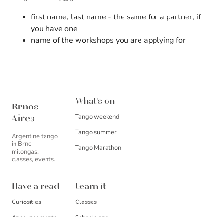
first name, last name - the same for a partner, if
you have one
name of the workshops you are applying for
Brnos Aires
What's on
Brnos
Tango weekend
Aires
Tango summer
Argentine tango
in Brno —
Tango Marathon
milongas,
classes, events.
Have a read
Learn it
Curiosities
Classes