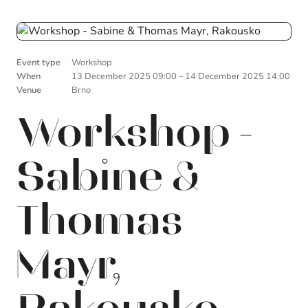
Event type
Workshop
When
13 December 2025 09:00
–
14 December 2025 14:00
Venue
Brno
Workshop -
Sabine &
Thomas
Mayr,