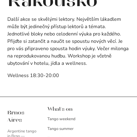
Rakousko
Další akce se skvělými lektory. Největším lákadlem
může být jedinečný přístup lektorů a témata.
Jednotlivé bloky nebo celodenní výuka pro každého.
Přijďte si zatančit a naučit se spoustu nových věcí. Je
pro vás připraveno spousta hodin výuky. Večer milonga
na reprodukovanou hudbu. Workshop je včetně
ubytování v hotelu, jídla a wellness.
Wellness 18:30-20:00
Brnos Aires
What's on
Brnos
Tango weekend
Aires
Tango summer
Argentine tango
in Brno —