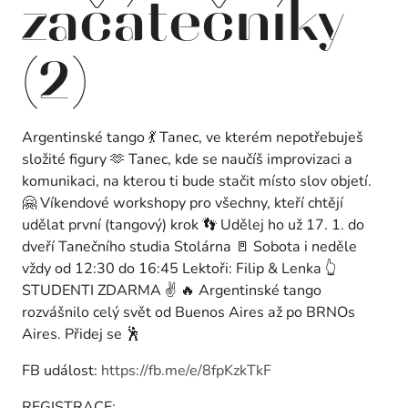
začátečníky
(2)
Argentinské tango 💃 Tanec, ve kterém nepotřebuješ
složité figury 🫶 Tanec, kde se naučíš improvizaci a
komunikaci, na kterou ti bude stačit místo slov objetí.
🤗 Víkendové workshopy pro všechny, kteří chtějí
udělat první (tangový) krok 👣 Udělej ho už 17. 1. do
dveří Tanečního studia Stolárna 🚪 Sobota i neděle
vždy od 12:30 do 16:45 Lektoři: Filip & Lenka 👆
STUDENTI ZDARMA ✌️ 🔥 Argentinské tango
rozvášnilo celý svět od Buenos Aires až po BRNOs
Aires. Přidej se 🕺
FB událost:
https://fb.me/e/8fpKzkTkF
REGISTRACE: