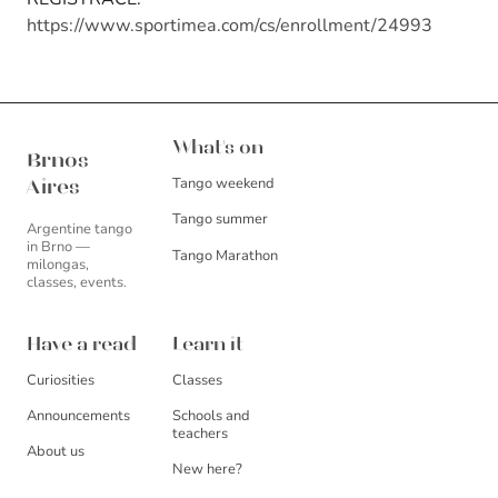
https://www.sportimea.com/cs/enrollment/24993
Brnos Aires
What's on
Brnos
Tango weekend
Aires
Tango summer
Argentine tango
in Brno —
Tango Marathon
milongas,
classes, events.
Have a read
Learn it
Curiosities
Classes
Announcements
Schools and
teachers
About us
New here?