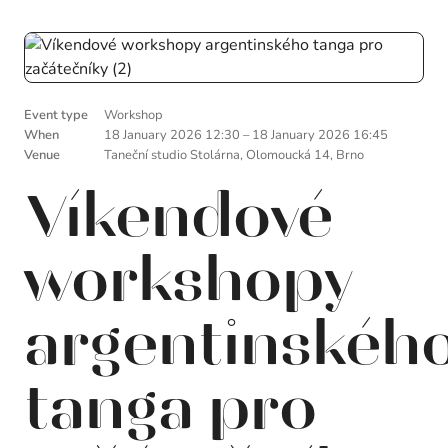
Event type
Workshop
When
18 January 2026 12:30
–
18 January 2026 16:45
Venue
Taneční studio Stolárna, Olomoucká 14, Brno
Víkendové
workshopy
argentinskéh
tanga pro