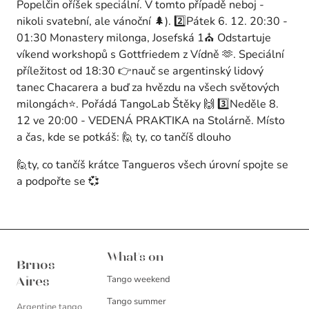
Popelčin oříšek speciální. V tomto případě neboj -
nikoli svatební, ale vánoční 🌲). 2️⃣Pátek 6. 12. 20:30 -
01:30 Monastery milonga, Josefská 1⛪ Odstartuje
víkend workshopů s Gottfriedem z Vídně 🫶. Speciální
příležitost od 18:30 👉nauč se argentinský lidový
tanec Chacarera a buď za hvězdu na všech světových
milongách⭐. Pořádá TangoLab Štěky 🙌 3️⃣Neděle 8.
12 ve 20:00 - VEDENÁ PRAKTIKA na Stolárně. Místo
a čas, kde se potkáš: 🙋 ty, co tančíš dlouho
🙋ty, co tančíš krátce Tangueros všech úrovní spojte se
a podpořte se 💞
Brnos Aires
What's on
Brnos
Tango weekend
Aires
Tango summer
Argentine tango