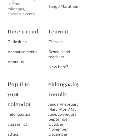
in Brno —
Tango Marathon
milongas,
classes, events.
Have a read
Learn it
Curiosities
Classes
Announcements
Schools and
teachers
About us
New here?
Pop it in
Milongas by
your
month
January
February
calendar
March
April
May
milongas .ics
June
July
August
September
October
classes .ics
November
December
all .ics