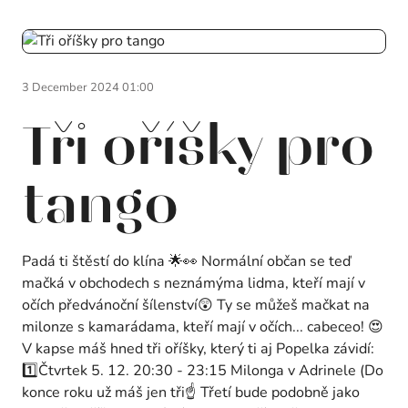
3 December 2024 01:00
Tři oříšky pro
tango
Padá ti štěstí do klína 🌟👀 Normální občan se teď
mačká v obchodech s neznámýma lidma, kteří mají v
očích předvánoční šílenství😲 Ty se můžeš mačkat na
milonze s kamarádama, kteří mají v očích... cabeceo! 😍
V kapse máš hned tři oříšky, který ti aj Popelka závidí:
1️⃣Čtvrtek 5. 12. 20:30 - 23:15 Milonga v Adrinele (Do
konce roku už máš jen tři☝️ Třetí bude podobně jako