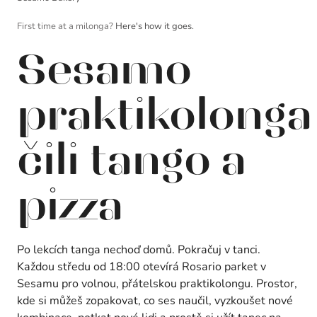
First time at a milonga?
Here's how it goes.
Sesamo
praktikolonga
čili tango a
pizza
Po lekcích tanga nechoď domů. Pokračuj v tanci.
Každou středu od 18:00 otevírá Rosario parket v
Sesamu pro volnou, přátelskou praktikolongu. Prostor,
kde si můžeš zopakovat, co ses naučil, vyzkoušet nové