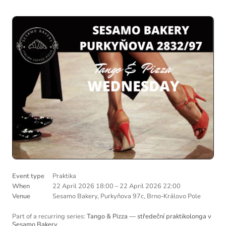
Event type
Praktika
When
22 April 2026 18:00
–
22 April 2026 22:00
Venue
Sesamo Bakery, Purkyňova 97c, Brno-Královo Pole
Part of a recurring series:
Tango & Pizza — středeční praktikolonga v
Sesamo Bakery