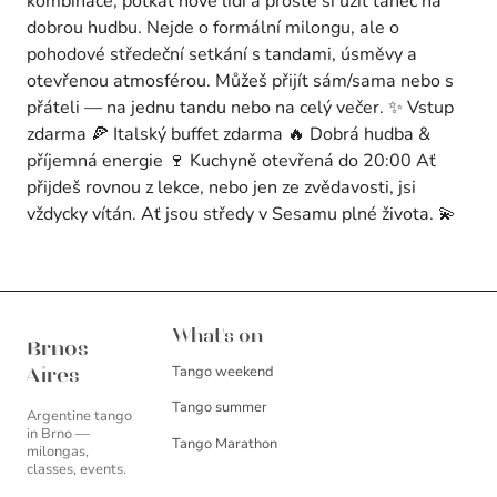
kombinace, potkat nové lidi a prostě si užít tanec na
dobrou hudbu. Nejde o formální milongu, ale o
pohodové středeční setkání s tandami, úsměvy a
otevřenou atmosférou. Můžeš přijít sám/sama nebo s
přáteli — na jednu tandu nebo na celý večer. ✨ Vstup
zdarma 🍕 Italský buffet zdarma 🔥 Dobrá hudba &
příjemná energie 🍷 Kuchyně otevřená do 20:00 Ať
přijdeš rovnou z lekce, nebo jen ze zvědavosti, jsi
vždycky vítán. Ať jsou středy v Sesamu plné života. 💫
Brnos Aires
What's on
Brnos
Tango weekend
Aires
Tango summer
Argentine tango
in Brno —
Tango Marathon
milongas,
classes, events.