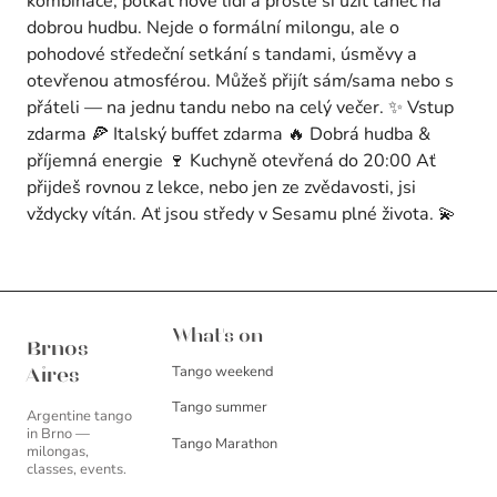
kombinace, potkat nové lidi a prostě si užít tanec na
dobrou hudbu. Nejde o formální milongu, ale o
pohodové středeční setkání s tandami, úsměvy a
otevřenou atmosférou. Můžeš přijít sám/sama nebo s
přáteli — na jednu tandu nebo na celý večer. ✨ Vstup
zdarma 🍕 Italský buffet zdarma 🔥 Dobrá hudba &
příjemná energie 🍷 Kuchyně otevřená do 20:00 Ať
přijdeš rovnou z lekce, nebo jen ze zvědavosti, jsi
vždycky vítán. Ať jsou středy v Sesamu plné života. 💫
Brnos Aires
What's on
Brnos
Tango weekend
Aires
Tango summer
Argentine tango
in Brno —
Tango Marathon
milongas,
classes, events.