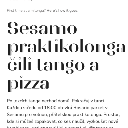
First time at a milonga?
Here's how it goes.
Sesamo
praktikolonga
čili tango a
pizza
Po lekcích tanga nechoď domů. Pokračuj v tanci.
Každou středu od 18:00 otevírá Rosario parket v
Sesamu pro volnou, přátelskou praktikolongu. Prostor,
kde si můžeš zopakovat, co ses naučil, vyzkoušet nové