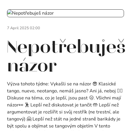
7 April 2025 02:00
Nepotřebuješ
názor
Výzva tohoto týdne: Vykašli se na názor 😎 Klasické
tango, nuevo, neotango, nemáš jasno? Ani já, neboj 🤷‍♀️
Diskuse na téma, co je lepší, jsou past 🫢. Všichni mají
názor👀 🕺 Lepší než diskutovat je tančit 🤲 Lepší než
argumentovat je rozšířit si svůj restřík (ne trestní, ale
tangový) 🤗 Lepší než stát na jedné straně barikády je
být spolu a objímat se tangovým objetím V tento