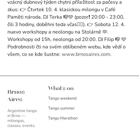
vzácný dubnový týden chytni příležitost za pačesy a
zkus: 👉 Čtvrtek 10. 4. klasickou milongu v Café
Paměti národa, DJ Terka 🎼🩵 (pozor❗ 20:00 - 23:00,
čili 3 hodiny, doběhni teda včas🏃‍♂️). 👉 Sobota 12. 4.
nuevo workshopy a neolongu na Stolárně 🫶.
Workshopy od 15h, neolonga od 20:00. DJ Filip 🎼 🩵
Podrobnosti čti na svém oblíbeném webu, kde vědí o
všem, co se kde šustne:
www.brnosaires.com
.
Brnos Aires
What's on
Brnos
Tango weekend
Aires
Tango summer
Argentine tango
in Brno —
Tango Marathon
milongas,
classes, events.