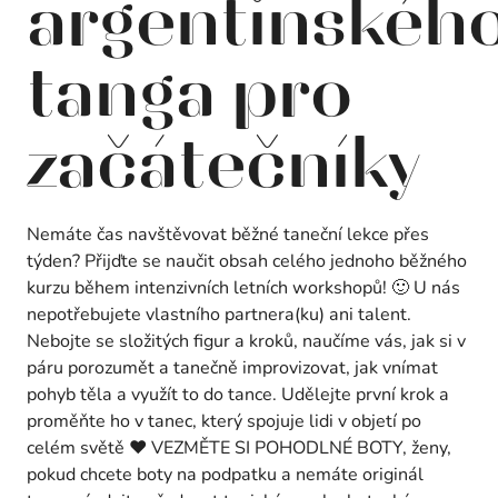
argentinskéh
tanga pro
začátečníky
Nemáte čas navštěvovat běžné taneční lekce přes
týden? Přijďte se naučit obsah celého jednoho běžného
kurzu během intenzivních letních workshopů! 🙂 U nás
nepotřebujete vlastního partnera(ku) ani talent.
Nebojte se složitých figur a kroků, naučíme vás, jak si v
páru porozumět a tanečně improvizovat, jak vnímat
pohyb těla a využít to do tance. Udělejte první krok a
proměňte ho v tanec, který spojuje lidi v objetí po
celém světě ❤️ VEZMĚTE SI POHODLNÉ BOTY, ženy,
pokud chcete boty na podpatku a nemáte originál