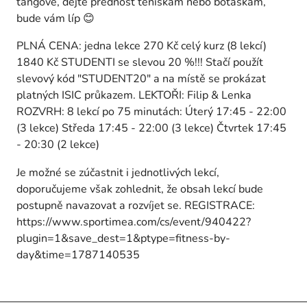
tangové, dejte přednost teniskám nebo botaskám,
bude vám líp 😊
PLNÁ CENA: jedna lekce 270 Kč celý kurz (8 lekcí)
1840 Kč STUDENTI se slevou 20 %!!! Stačí použít
slevový kód "STUDENT20" a na místě se prokázat
platných ISIC průkazem. LEKTOŘI: Filip & Lenka
ROZVRH: 8 lekcí po 75 minutách: Úterý 17:45 - 22:00
(3 lekce) Středa 17:45 - 22:00 (3 lekce) Čtvrtek 17:45
- 20:30 (2 lekce)
Je možné se zúčastnit i jednotlivých lekcí,
doporučujeme však zohlednit, že obsah lekcí bude
postupně navazovat a rozvíjet se. REGISTRACE:
https://www.sportimea.com/cs/event/940422?
plugin=1&save_dest=1&ptype=fitness-by-
day&time=1787140535