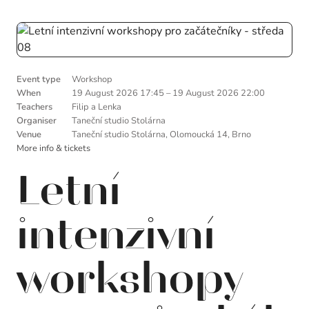
Event type
Workshop
When
19 August 2026 17:45
–
19 August 2026 22:00
Teachers
Filip a Lenka
Organiser
Taneční studio Stolárna
Venue
Taneční studio Stolárna, Olomoucká 14, Brno
More info & tickets
Letní
intenzivní
workshopy