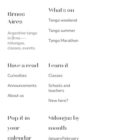
Brnos Aires
What's on
Brnos
Tango weekend
Aires
Tango summer
Argentine tango
in Brno —
Tango Marathon
milongas,
classes, events.
Have a read
Learn it
Curiosities
Classes
Announcements
Schools and
teachers
About us
New here?
Pop it in
Milongas by
your
month
January
February
calendar