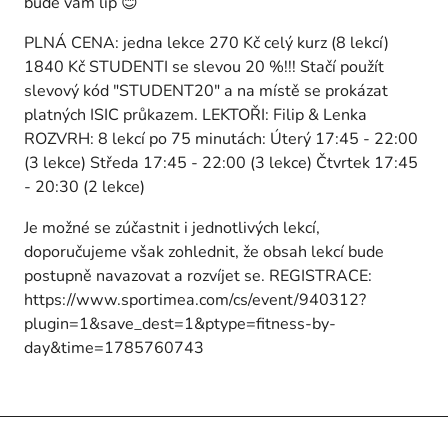
bude vám líp 😊
PLNÁ CENA: jedna lekce 270 Kč celý kurz (8 lekcí)
1840 Kč STUDENTI se slevou 20 %!!! Stačí použít
slevový kód "STUDENT20" a na místě se prokázat
platných ISIC průkazem. LEKTOŘI: Filip & Lenka
ROZVRH: 8 lekcí po 75 minutách: Úterý 17:45 - 22:00
(3 lekce) Středa 17:45 - 22:00 (3 lekce) Čtvrtek 17:45
- 20:30 (2 lekce)
Je možné se zúčastnit i jednotlivých lekcí,
doporučujeme však zohlednit, že obsah lekcí bude
postupně navazovat a rozvíjet se. REGISTRACE:
https://www.sportimea.com/cs/event/940312?
plugin=1&save_dest=1&ptype=fitness-by-
day&time=1785760743