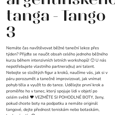
tanga - Tango
3
Nemáte čas navštěvovat běžné taneční lekce přes
týden? Přijďte se naučit obsah celého jednoho běžného
kurzu během intenzivních letních workshopů! 🙂 U nás
nepotřebujete vlastního partnera(ku) ani talent.
Nebojte se složitých figur a kroků, naučíme vás, jak si v
páru porozumět a tanečně improvizovat, jak vnímat
pohyb těla a využít to do tance. Udělejte první krok a
proměňte ho v tanec, který spojuje lidi v objetí po
celém světě ❤️ VEZMĚTE SI POHODLNÉ BOTY, ženy,
pokud chcete boty na podpatku a nemáte originál
tangové, dejte přednost teniskám nebo botaskám,