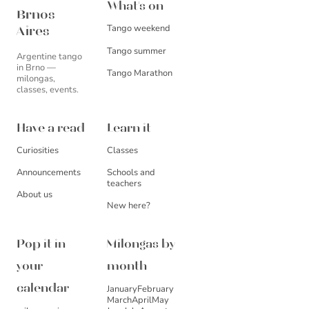
Brnos Aires
What's on
Brnos
Tango weekend
Aires
Tango summer
Argentine tango
in Brno —
Tango Marathon
milongas,
classes, events.
Have a read
Learn it
Curiosities
Classes
Announcements
Schools and
teachers
About us
New here?
Pop it in
Milongas by
your
month
January
February
calendar
March
April
May