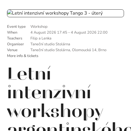
Event type
Workshop
When
4 August 2026 17:45
–
4 August 2026 22:00
Teachers
Filip a Lenka
Organiser
Taneční studio Stolárna
Venue
Taneční studio Stolárna, Olomoucká 14, Brno
More info & tickets
Letní
intenzivní
workshopy
argentinskéh