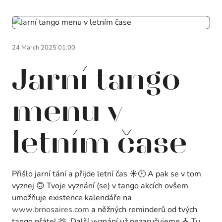
24 March 2025 01:00
Jarní tango
menu v
letním čase
Přišlo jarní tání a přijde letní čas ☀️🕛 A pak se v tom
vyznej 🙃 Tvoje vyznání (se) v tango akcích ovšem
umožňuje existence kalendáře na
www.brnosaires.com
a něžných reminderů od tvých
tango přátel 🫶. Další vyznání už nezaručujeme ⛪ Tu