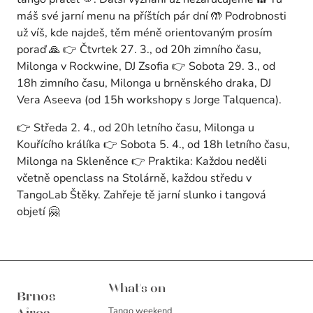
máš své jarní menu na příštích pár dní 🤲 Podrobnosti
už víš, kde najdeš, těm méně orientovaným prosím
poraď 🙏 👉 Čtvrtek 27. 3., od 20h zimního času,
Milonga v Rockwine, DJ Zsofia 👉 Sobota 29. 3., od
18h zimního času, Milonga u brněnského draka, DJ
Vera Aseeva (od 15h workshopy s Jorge Talquenca).
👉 Středa 2. 4., od 20h letního času, Milonga u
Kouřícího králíka 👉 Sobota 5. 4., od 18h letního času,
Milonga na Skleněnce 👉 Praktika: Každou neděli
včetně openclass na Stolárně, každou středu v
TangoLab Štěky. Zahřeje tě jarní slunko i tangová
objetí 🤗
Brnos Aires
What's on
Brnos
Tango weekend