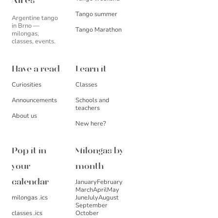
Aires
Tango summer
Argentine tango
in Brno —
Tango Marathon
milongas,
classes, events.
Have a read
Learn it
Curiosities
Classes
Announcements
Schools and
teachers
About us
New here?
Pop it in
Milongas by
your
month
January
February
calendar
March
April
May
milongas .ics
June
July
August
September
October
classes .ics