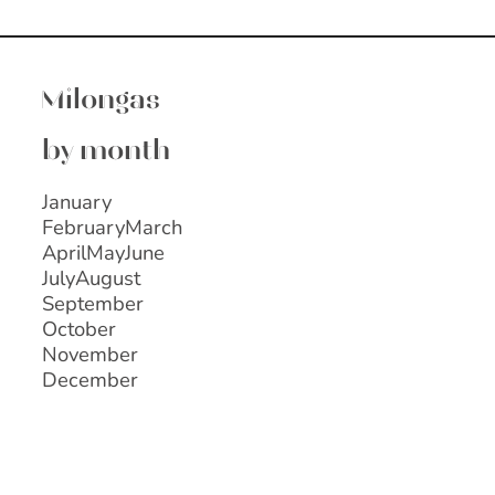
Milongas
by month
January
February
March
April
May
June
July
August
September
October
November
December