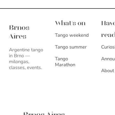
Brnos Aires
What's on
Have
Brnos
Tango weekend
rea
Aires
Curios
Tango summer
Argentine tango
in Brno —
Annou
Tango
milongas,
Marathon
classes, events.
About