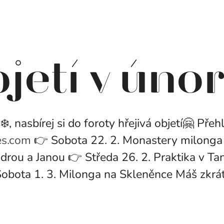
bjetí v úno
, nasbírej si do foroty hřejivá objetí🤗 Přeh
es.com
👉 Sobota 22. 2. Monastery milonga
ndrou a Janou 👉 Středa 26. 2. Praktika v T
bota 1. 3. Milonga na Skleněnce Máš zkrátka