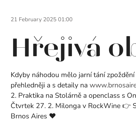
21 February 2025 01:00
Hřejivá o
Kdyby náhodou mělo jarní tání zpoždění ❄️
přehledněji a s detaily na
www.brnosair
2. Praktika na Stolárně a openclass s O
Čtvrtek 27. 2. Milonga v RockWine 👉 So
Brnos Aires ❤