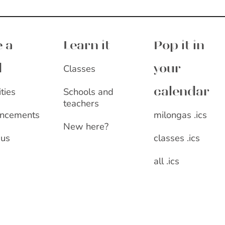
 a
Learn it
Pop it in
Classes
d
your
ities
Schools and
calendar
teachers
milongas .ics
ncements
New here?
classes .ics
 us
all .ics