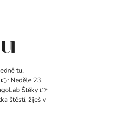
ru
ledně tu,
 👉 Neděle 23.
angoLab Štěky 👉
 štěstí, žiješ v