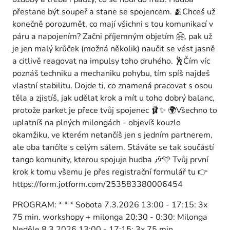
přestane být soupeř a stane se spojencem. 🫂Chceš už
konečně porozumět, co mají všichni s tou komunikací v
páru a napojením? Začni příjemným objetím 🤗, pak už
je jen malý krůček (možná několik) naučit se vést jasně
a citlivě reagovat na impulsy toho druhého. 🕺Čím víc
poznáš techniku a mechaniku pohybu, tím spíš najdeš
vlastní stabilitu. Dojde ti, co znamená pracovat s osou
těla a zjistíš, jak udělat krok a mít u toho dobrý balanc,
protože parket je přece tvůj spojenec 🩰✨ 🌍Všechno to
uplatníš na plných milongách - objevíš kouzlo
okamžiku, ve kterém netančíš jen s jedním partnerem,
ale oba tančíte s celým sálem. Stáváte se tak součástí
tango komunity, kterou spojuje hudba 🎶🩵 Tvůj první
krok k tomu všemu je přes registrační formulář tu 👉
https://form.jotform.com/253583380006454
PROGRAM: * * * Sobota 7.3.2026 13:00 - 17:15: 3x
75 min. workshopy + milonga 20:30 - 0:30: Milonga
Neděle 8.3.2026 13:00 - 17:15: 3x 75 min.