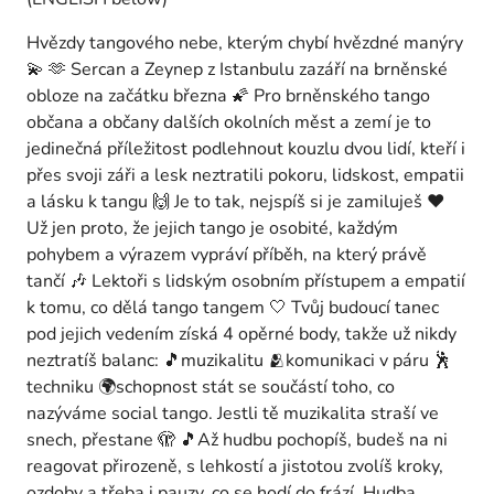
Hvězdy tangového nebe, kterým chybí hvězdné manýry
💫 🫶 Sercan a Zeynep z Istanbulu zazáří na brněnské
obloze na začátku března 🌠 Pro brněnského tango
občana a občany dalších okolních měst a zemí je to
jedinečná příležitost podlehnout kouzlu dvou lidí, kteří i
přes svoji záři a lesk neztratili pokoru, lidskost, empatii
a lásku k tangu 🙌 Je to tak, nejspíš si je zamiluješ ❤️
Už jen proto, že jejich tango je osobité, každým
pohybem a výrazem vypráví příběh, na který právě
tančí 🎶 Lektoři s lidským osobním přístupem a empatií
k tomu, co dělá tango tangem 🤍 Tvůj budoucí tanec
pod jejich vedením získá 4 opěrné body, takže už nikdy
neztratíš balanc: 🎵muzikalitu 🫂komunikaci v páru 🕺
techniku 🌍schopnost stát se součástí toho, co
nazýváme social tango. Jestli tě muzikalita straší ve
snech, přestane 🫣 🎵Až hudbu pochopíš, budeš na ni
reagovat přirozeně, s lehkostí a jistotou zvolíš kroky,
ozdoby a třeba i pauzy, co se hodí do frází. Hudba