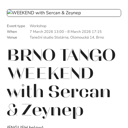
Event type
Workshop
When
7 March 2026 13:00
–
8 March 2026 17:15
Venue
Taneční studio Stolárna, Olomoucká 14, Brno
BRNO TANGO
WEEKEND
with Sercan
& Zeynep
(ENGLISH below)