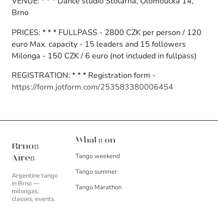
VENUE: * * * Dance studio Stolárna, Olomoucká 14,
Brno
PRICES: * * * FULLPASS - 2800 CZK per person / 120
euro Max. capacity - 15 leaders and 15 followers
Milonga - 150 CZK / 6 euro (not included in fullpass)
REGISTRATION: * * * Registration form -
https://form.jotform.com/253583380006454
Brnos Aires
What's on
Brnos
Tango weekend
Aires
Tango summer
Argentine tango
in Brno —
Tango Marathon
milongas,
classes, events.