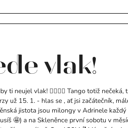
ede vlak!
 ti neujel vlak! 🏃‍♂️🏃‍♀️ Tango totiž nečeká,
y už 15. 1. - hlas se , ať jsi začátečník, má
Brněnská jistota jsou milongy v Adrinele každ
usíš 🤩) a na Skleněnce první sobotu v měsíc