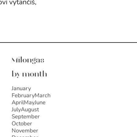
ví vytančíš,
Milongas
by month
January
February
March
April
May
June
July
August
September
October
November