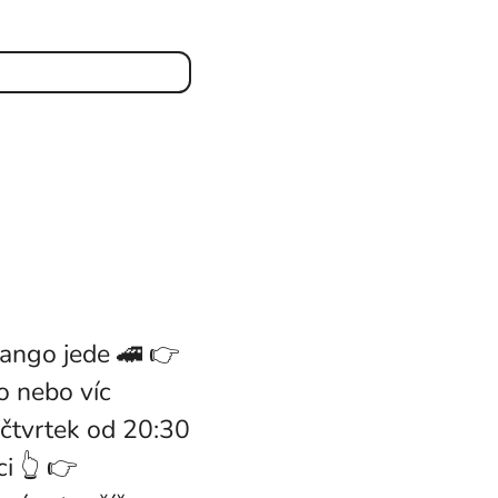
 tango jede 🚄 👉
lo nebo víc
ý čtvrtek od 20:30
i 👆 👉