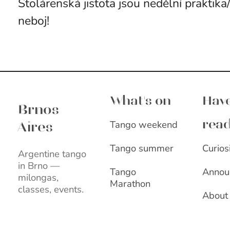
Stolárenská jistota jsou nedělní praktika
neboj!
Brnos Aires
What's on
Have
Brnos
Tango weekend
rea
Aires
Curios
Tango summer
Argentine tango
in Brno —
Annou
Tango
milongas,
Marathon
classes, events.
About