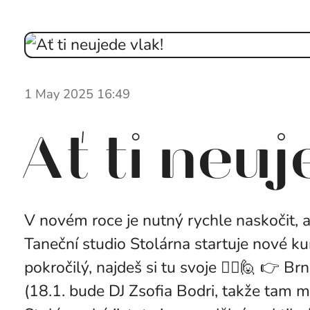
1 May 2025 16:49
Ať ti neuj
V novém roce je nutný rychle naskočit, aby
Taneční studio Stolárna startuje nové kurz
pokročilý, najdeš si tu svoje 🙋‍♀️🙋 👉 
(18.1. bude DJ Zsofia Bodri, takže tam m