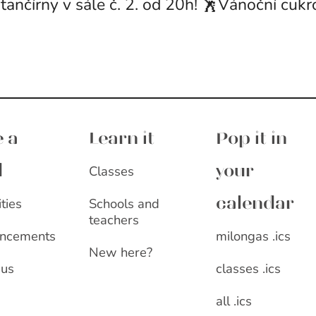
/tančírny v sále č. 2. od 20h! 🕺Vánoční cukro
 a
Learn it
Pop it in
Classes
d
your
ities
Schools and
calendar
teachers
milongas .ics
ncements
New here?
classes .ics
 us
all .ics