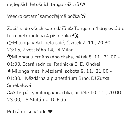
nejlepších letošních tango zážitků 🫶
Všecko ostatní samozřejmě počká 👋
Zapiš si do všech kalendářů ✍️ Tango na 4 dny ovládlo
tuto metropoli na 4 písmenka 💃🕺
👉Milonga v Adrinela café, čtvrtek 7. 11., 20:30 -
23:15, Životského 14, DJ Milan
🐉Milonga u brněnského draka, pátek 8. 11., 21:00 -
01:00, Stará radnice, Radnická 8, DJ Ondrej
🌟Milonga mezi hvězdami, sobota 9. 11., 21:00 -
01:30, Hvězdárna a planetárium Brno, DJ Zuzka
Smékalová
🥳Afterpárty milonga/praktika, neděle 10. 11., 20:00 -
23:00, TS Stolárna, DJ Filip
Potkáme se všude ❤️