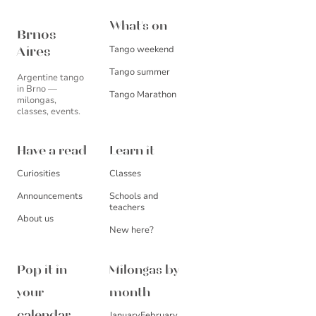
Brnos Aires
What's on
Brnos
Tango weekend
Aires
Tango summer
Argentine tango
in Brno —
Tango Marathon
milongas,
classes, events.
Have a read
Learn it
Curiosities
Classes
Announcements
Schools and
teachers
About us
New here?
Pop it in
Milongas by
your
month
January
February
calendar