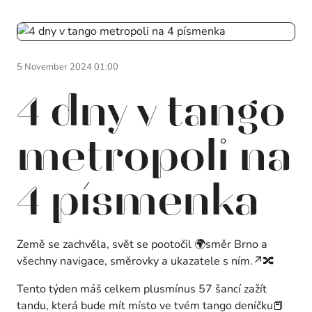
5 November 2024 01:00
4 dny v tango
metropoli na
4 písmenka
Země se zachvěla, svět se pootočil 🌍směr Brno a
všechny navigace, směrovky a ukazatele s ním.↗️🔀
Tento týden máš celkem plusmínus 57 šancí zažít
tandu, která bude mít místo ve tvém tango deníčku📕