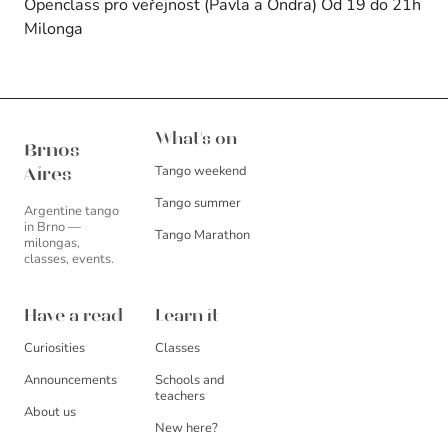
Openclass pro veřejnost (Pavla a Ondra) Od 19 do 21h
Milonga
Brnos Aires
What's on
Brnos
Tango weekend
Aires
Tango summer
Argentine tango
in Brno —
Tango Marathon
milongas,
classes, events.
Have a read
Learn it
Curiosities
Classes
Announcements
Schools and
teachers
About us
New here?