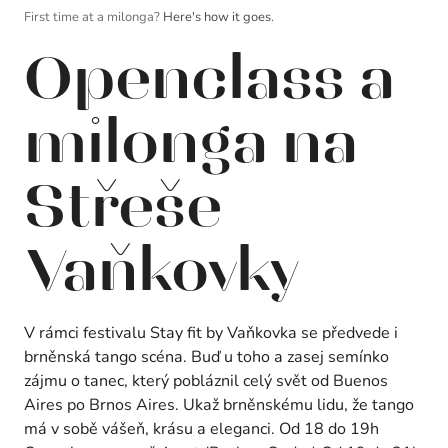
First time at a milonga?
Here's how it goes.
Openclass a
milonga na
Střeše
Vaňkovky
V rámci festivalu Stay fit by Vaňkovka se předvede i
brněnská tango scéna. Buď u toho a zasej semínko
zájmu o tanec, který pobláznil celý svět od Buenos
Aires po Brnos Aires. Ukaž brněnskému lidu, že tango
má v sobě vášeň, krásu a eleganci. Od 18 do 19h