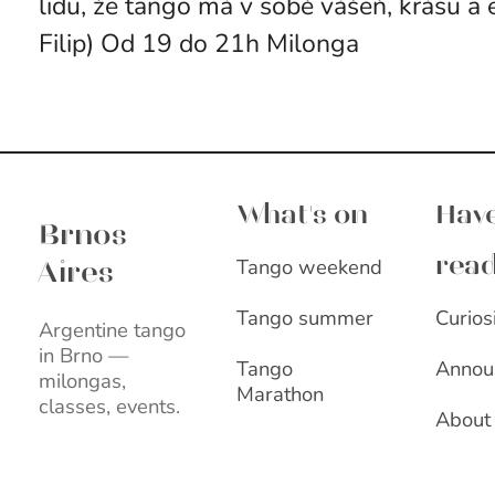
lidu, že tango má v sobě vášeň, krásu a
Filip) Od 19 do 21h Milonga
Brnos Aires
What's on
Have
Brnos
Tango weekend
rea
Aires
Curios
Tango summer
Argentine tango
in Brno —
Annou
Tango
milongas,
Marathon
classes, events.
About