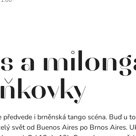
s a milong
aňkovky
e předvede i brněnská tango scéna. Buď u to
 celý svět od Buenos Aires po Brnos Aires.