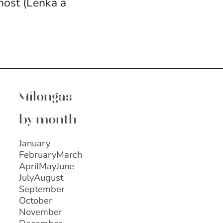
nost (Lenka a
Milongas
by month
January
February
March
April
May
June
July
August
September
October
November