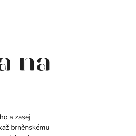
a na
ho a zasej
 Ukaž brněnskému