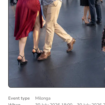
Event type
Milonga
When
30 July 2026 18:00
–
30 July 2026 