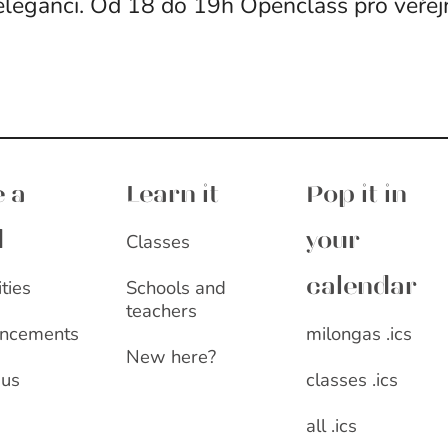
 eleganci. Od 18 do 19h Openclass pro veřej
 a
Learn it
Pop it in
Classes
d
your
ities
Schools and
calendar
teachers
milongas .ics
ncements
New here?
classes .ics
 us
all .ics