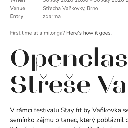
Venue
Střecha Vaňkovky, Brno
Entry
zdarma
First time at a milonga?
Here's how it goes.
Openclas
Střeše V
V rámci festivalu Stay fit by Vaňkovka s
semínko zájmu o tanec, který pobláznil