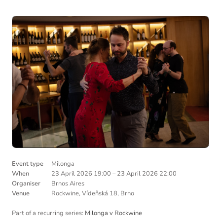
Event type
Milonga
When
23 April 2026 19:00
–
23 April 2026 22:00
Organiser
Brnos Aires
Venue
Rockwine, Vídeňská 18, Brno
Part of a recurring series:
Milonga v Rockwine