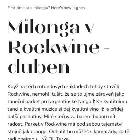
First time at a milonga?
Here's how it goes.
Milonga v
Rockwine -
duben
Když na těch rotundových základech tehdy stavěli
Rockwine, nemohli tušit, že se to ujme zároveň jako
taneční parket pro argentinské tango.💃 Ke kvalitnímu
tanci a kvalitní muzice si dej kvalitní víno 🍷 a přidej
další pochutiny. Milé slečny za barem budou mít
radost. Parket v Rockwine má pod sebou tajemství
stejně jako tango. Odhalit ho můžeš s kamarády, co tě
rádi obejmou....🤗 DJ: Terka