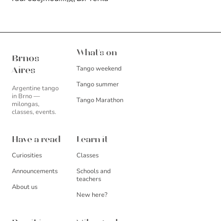
Brnos Aires
What's on
Brnos
Tango weekend
Aires
Tango summer
Argentine tango
in Brno —
Tango Marathon
milongas,
classes, events.
Have a read
Learn it
Curiosities
Classes
Announcements
Schools and
teachers
About us
New here?