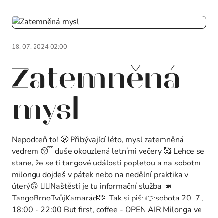
18. 07. 2024 02:00
Zatemněná
mysl
Nepodceň to! 🫢 Přibývající léto, mysl zatemněná
vedrem 😴 duše okouzlená letními večery 🥰 Lehce se
stane, že se ti tangové události popletou a na sobotní
milongu dojdeš v pátek nebo na nedělní praktika v
úterý🙃 🙋‍♀️Naštěstí je tu informační služba 📣
TangoBrnoTvůjKamarád🫶. Tak si piš: 👉sobota 20. 7.,
18:00 - 22:00 But first, coffee - OPEN AIR Milonga ve