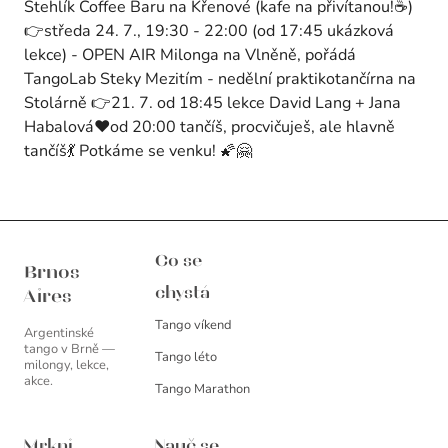
Stehlík Coffee Baru na Křenové (kafe na přivítanou!☕)
👉středa 24. 7., 19:30 - 22:00 (od 17:45 ukázková
lekce) - OPEN AIR Milonga na Vlněně, pořádá
TangoLab Steky Mezitím - nedělní praktikotančírna na
Stolárně 👉21. 7. od 18:45 lekce David Lang + Jana
Habalová❤️od 20:00 tančíš, procvičuješ, ale hlavně
tančíš💃 Potkáme se venku! 🌠🤗
Brnos Aires
Co se
Brnos
chystá
Aires
Tango víkend
Argentinské
tango v Brně —
Tango léto
milongy, lekce,
akce.
Tango Marathon
Mrkni
Nauč se