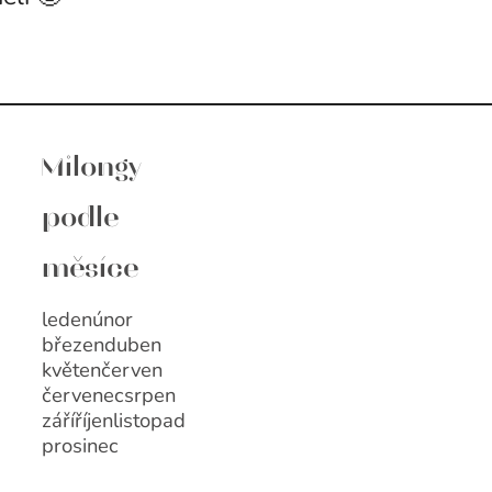
Milongy
podle
měsíce
leden
únor
březen
duben
květen
červen
červenec
srpen
září
říjen
listopad
prosinec