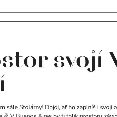
stor svojí 
í
 sále Stolárny! Dojdi, ať ho zaplníš i svojí os
e ✌️ V Buenos Aires by ti tolik prostoru závid