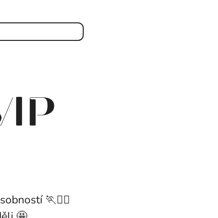
VIP
obností 🏃🏃‍♀️
ěli 🤩