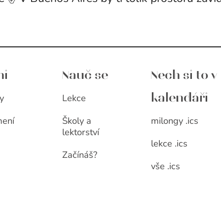
ni
Nauč se
Nech si to v
y
Lekce
kalendáři
milongy .ics
ení
Školy a
lektorství
lekce .ics
Začínáš?
vše .ics