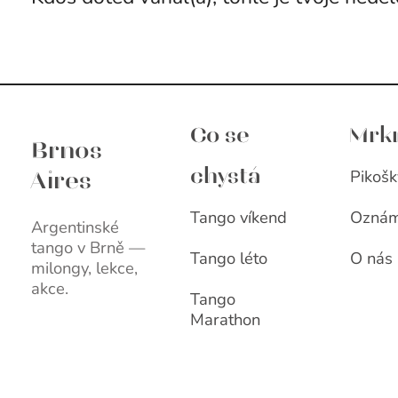
Brnos Aires
Co se
Mrk
Brnos
Pikošk
chystá
Aires
Tango víkend
Oznám
Argentinské
tango v Brně —
Tango léto
O nás
milongy, lekce,
akce.
Tango
Marathon