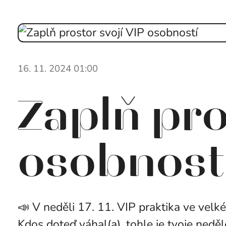
16. 11. 2024 01:00
Zaplň pro
osobnost
📣 V neděli 17. 11. VIP praktika ve velkém
Kdos doteď váhal(a), tohle je tvoje neděl