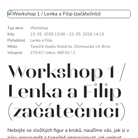
Typ akce
Workshop
Kdy
23. 05. 2026 13:00
–
23. 05. 2026 14:15
Pořadatel
Lenka a Filip
Místo
Taneční studio Stolárna, Olomoucká 14, Brno
Vstupné
270 Kč / lekce, 480 Kč / 2
Workshop 1 /
Lenka a Filip
(začátečníci)
Nebojte se složitých figur a kroků, naučíme vás, jak si v
páru porozumět a tanečně improvizovat, jak vnímat