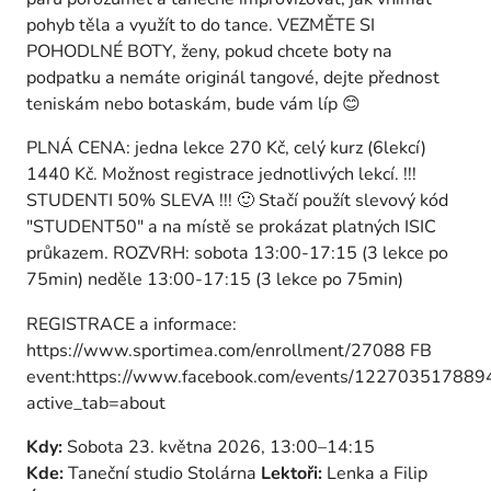
pohyb těla a využít to do tance. VEZMĚTE SI
POHODLNÉ BOTY, ženy, pokud chcete boty na
podpatku a nemáte originál tangové, dejte přednost
teniskám nebo botaskám, bude vám líp 😊
PLNÁ CENA: jedna lekce 270 Kč, celý kurz (6lekcí)
1440 Kč. Možnost registrace jednotlivých lekcí. !!!
STUDENTI 50% SLEVA !!! 🙂 Stačí použít slevový kód
"STUDENT50" a na místě se prokázat platných ISIC
průkazem. ROZVRH: sobota 13:00-17:15 (3 lekce po
75min) neděle 13:00-17:15 (3 lekce po 75min)
REGISTRACE a informace:
https://www.sportimea.com/enrollment/27088 FB
event:https://www.facebook.com/events/122703517889
active_tab=about
Kdy:
Sobota 23. května 2026, 13:00–14:15
Kde:
Taneční studio Stolárna
Lektoři:
Lenka a Filip