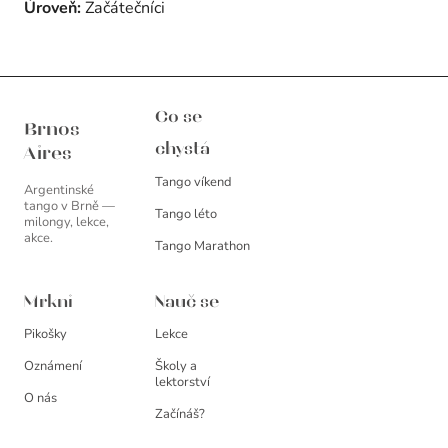
Úroveň:
Začátečníci
Brnos Aires
Co se
Brnos
chystá
Aires
Tango víkend
Argentinské
tango v Brně —
Tango léto
milongy, lekce,
akce.
Tango Marathon
Mrkni
Nauč se
Pikošky
Lekce
Oznámení
Školy a
lektorství
O nás
Začínáš?