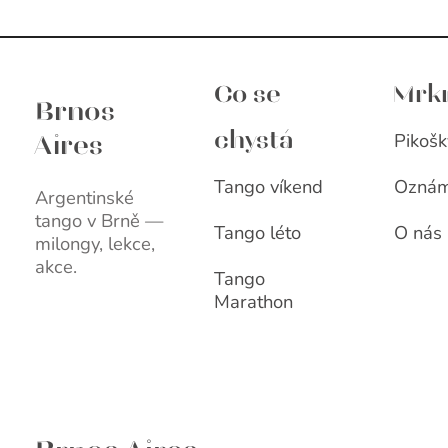
Brnos Aires
Co se
Mrk
Brnos
Pikošk
chystá
Aires
Tango víkend
Oznám
Argentinské
tango v Brně —
Tango léto
O nás
milongy, lekce,
akce.
Tango
Marathon