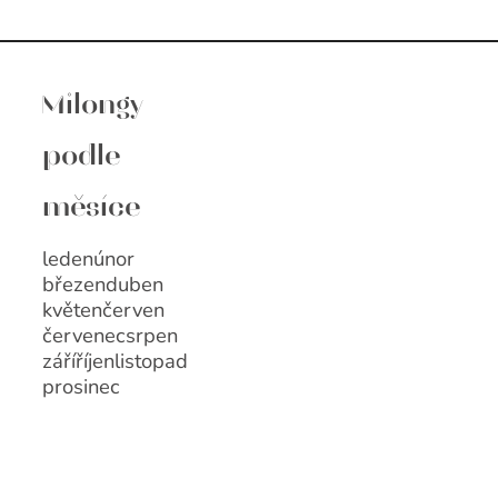
Milongy
podle
měsíce
leden
únor
březen
duben
květen
červen
červenec
srpen
září
říjen
listopad
prosinec