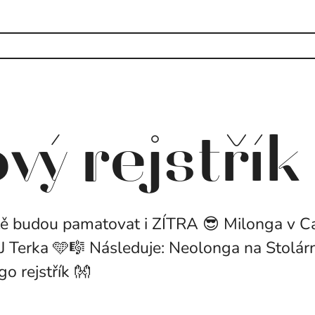
vý rejstřík
tě budou pamatovat i ZÍTRA 😎 Milonga v C
J Terka 🩵🎼 Následuje: Neolonga na Stolár
go rejstřík 👐