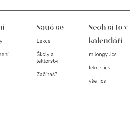
ni
Nauč se
Nech si to v
y
Lekce
kalendáři
milongy .ics
ení
Školy a
lektorství
lekce .ics
Začínáš?
vše .ics