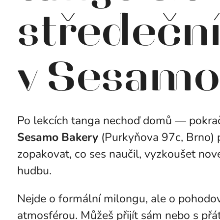
středeční
v Sesamo
Po lekcích tanga nechoď domů — pokraču
Sesamo Bakery
(Purkyňova 97c, Brno) p
zopakovat, co ses naučil, vyzkoušet nové
hudbu.
Nejde o formální milongu, ale o pohodo
atmosférou. Můžeš přijít sám nebo s přá