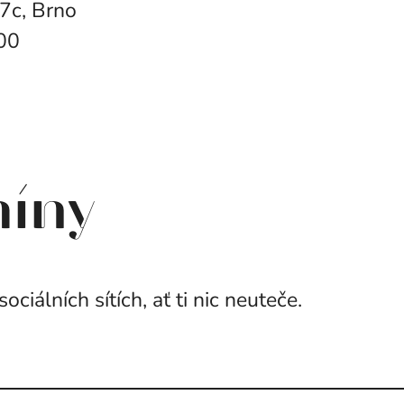
7c, Brno
00
míny
iálních sítích, ať ti nic neuteče.