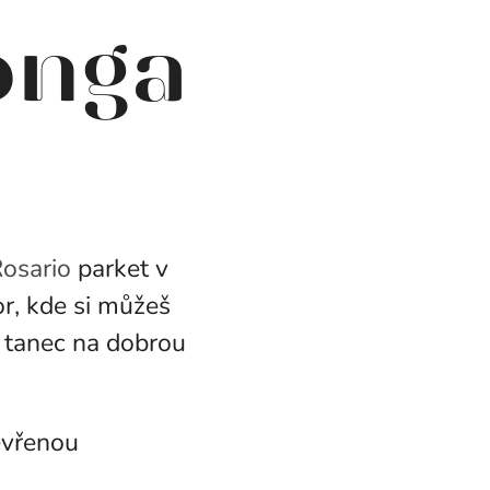
onga
osario
parket v
r, kde si můžeš
t tanec na dobrou
evřenou