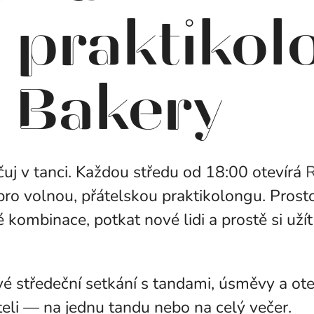
 praktikol
 Bakery
j v tanci. Každou středu od 18:00 otevírá
R
ro volnou, přátelskou praktikolongu. Prosto
 kombinace, potkat nové lidi a prostě si uží
vé středeční setkání s tandami, úsměvy a ot
teli — na jednu tandu nebo na celý večer.