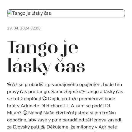
29. 04. 2024 02:00
Tango je
lásky čas
🌸Až se probudíš z prvomájového opojení👀 , bude ten
pravý čas pro tango. Samozřejmě 👉 tango a lásky čas
se totiž doplňují 💞 Dojdi, protože premiérově bude
hrát v Adrinele DJ Richard 🙋‍♂️ A kam se poděl DJ
Milan? 🤔 Neboj! Naše čtvrteční jistota si jen trošku
odpočine, aby zase v plné parádě od září znovu zasedl
za DJovský pult 🙏 Děkujeme, že milongy v Adrinele