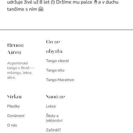
udržuje živé už 8 let (!) Držíme mu palce 🤞a v duchu
tančíme s ním 🤗
Brnos Aires
Co se
Brnos
chystá
Aires
Tango víkend
Argentinské
tango v Brně —
Tango léto
milongy, lekce,
akce.
Tango Marathon
Mrkni
Nauč se
Pikošky
Lekce
Oznámení
Školy a
lektorství
O nás
Začínáš?