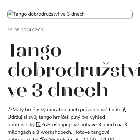
19. 08. 2024 02:00
Tango
dobrodružstv
ve 3 dnech
🎉Malý brněnský maraton aneb prázdninové finále🕺:
Udržuj si svůj tango hrníček plný ☕a výhled
optimistický 🪟 👠Prošoupej své boty ve 3 dnech na 3
milongách a 9 workshopech. Hotové tangové
dobrodružství!🫢 👉Pátek 23. 8., 20:00 - 01:00