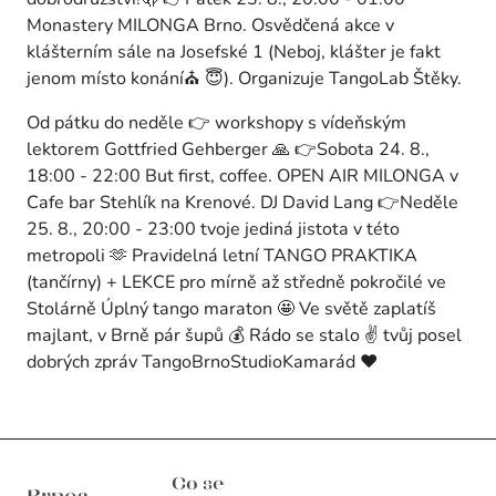
Monastery MILONGA Brno. Osvědčená akce v
klášterním sále na Josefské 1 (Neboj, klášter je fakt
jenom místo konání⛪ 😇). Organizuje TangoLab Štěky.
Od pátku do neděle 👉 workshopy s vídeňským
lektorem Gottfried Gehberger 🙏 👉Sobota 24. 8.,
18:00 - 22:00 But first, coffee. OPEN AIR MILONGA v
Cafe bar Stehlík na Krenové. DJ David Lang 👉Neděle
25. 8., 20:00 - 23:00 tvoje jediná jistota v této
metropoli 🫶 Pravidelná letní TANGO PRAKTIKA
(tančírny) + LEKCE pro mírně až středně pokročilé ve
Stolárně Úplný tango maraton 🤩 Ve světě zaplatíš
majlant, v Brně pár šupů 💰 Rádo se stalo ✌️ tvůj posel
dobrých zpráv TangoBrnoStudioKamarád ❤️
Brnos Aires
Co se