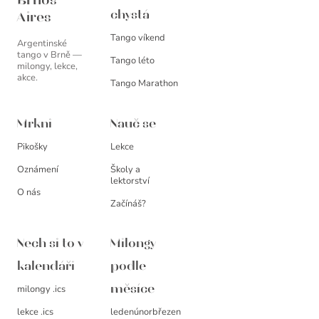
Brnos
chystá
Aires
Tango víkend
Argentinské
tango v Brně —
Tango léto
milongy, lekce,
akce.
Tango Marathon
Mrkni
Nauč se
Pikošky
Lekce
Oznámení
Školy a
lektorství
O nás
Začínáš?
Nech si to v
Milongy
kalendáři
podle
milongy .ics
měsíce
leden
únor
březen
lekce .ics