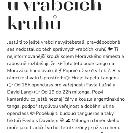
u vrabčích
kruhů
Jestli ti to ještě vrabci nevyštěbetali, pravděpodobně
ses nedostal do těch správných vrabčích kruhů 🐦 Ti
nejinformovanější krouží kolem Moravského náměstí a
radostně rozhlašují, že: 📣Toto léto bude tango na
Moraváku hned dvakrát 💃 Poprvé už ve čtvrtek 7. 8. v
rámci festivalu Uprostřed: 👉 Hraje kapela Tangens
👉 Od 18h openclass pro veřejnost (Pavla Lužná a
David Lang) 👉 Od 19 do 22h milonga. Pozvi
kamarády, co ještě neznají čáry a kouzla argentinského
tanga, podpoř stydlivou veřejnost a doběhni už na
openclass 🫶 Poděkují ti budoucí tangueros a taky
lektoři Pavla s Davidem 💙 🌊 Milonga u brněnského
moře jako tradiční vrchol letní sezóny je už za rohem.