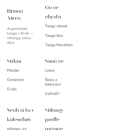
Brnos Aires
Co se
Brnos
chystá
Aires
Tango víkend
Argentinské
tango v Brně —
Tango léto
milongy, lekce,
akce.
Tango Marathon
Mrkni
Nauč se
Pikošky
Lekce
Oznámení
Školy a
lektorství
O nás
Začínáš?
Nech si to v
Milongy
kalendáři
podle
milongy .ics
měsíce