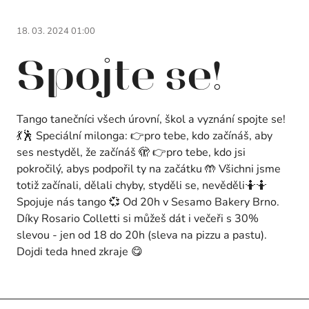
18. 03. 2024 01:00
Spojte se!
Tango tanečníci všech úrovní, škol a vyznání spojte se!
💃🕺 Speciální milonga: 👉pro tebe, kdo začínáš, aby
ses nestyděl, že začínáš 🫣 👉pro tebe, kdo jsi
pokročilý, abys podpořil ty na začátku 🤲 Všichni jsme
totiž začínali, dělali chyby, styděli se, nevěděli🤷🤷
Spojuje nás tango 💞 Od 20h v Sesamo Bakery Brno.
Díky Rosario Colletti si můžeš dát i večeři s 30%
slevou - jen od 18 do 20h (sleva na pizzu a pastu).
Dojdi teda hned zkraje 😋