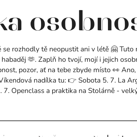
ka osobno
se rozhodly tě neopustit ani v létě 🤗 Tuto n
ta habaděj 🫶. Zaplň ho tvojí, mojí i jejich os
nost, pozor, ať na tebe zbyde místo 👀 Ano, 
Víkendová nadílka tu: 👉 Sobota 5. 7. La Ar
 7. Openclass a praktika na Stolárně - velký