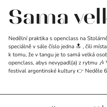
Sama vel
Nedělní praktika s openclass na Stolárně 
speciálně v sále číslo jedna 🔝 , čili mís
k tomu, že v tangu je to samá velká osob
openclass, abys nevypadl(a) z rytmu 🎶 
festival argentinské kultury 👉 Neděle 6.