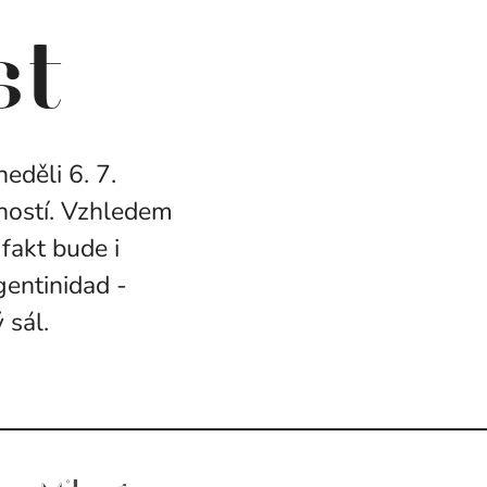
st
eděli 6. 7.
obností. Vzhledem
fakt bude i
gentinidad -
 sál.