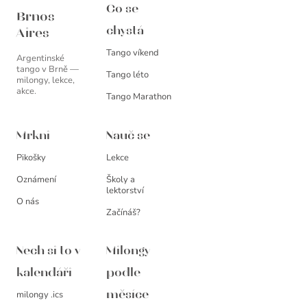
Brnos Aires
Co se
Brnos
chystá
Aires
Tango víkend
Argentinské
tango v Brně —
Tango léto
milongy, lekce,
akce.
Tango Marathon
Mrkni
Nauč se
Pikošky
Lekce
Oznámení
Školy a
lektorství
O nás
Začínáš?
Nech si to v
Milongy
kalendáři
podle
milongy .ics
měsíce