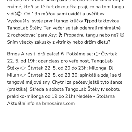
známé, kteří se tě furt dokolečka ptají, co na tom tangu
vidíš🙃. Od 19h můžou sami uvidět a uvěřit 👀.
Vyzkouší si svoje první tango krůčky 👣pod taktovkou
TangoLab Štěky. Ten večer se tak odehrají minimálně
2 rozhodovací paralýzy: 🕺 Propadnu tangu nebo ne? 😋
Sním všecky zákusky z vitrínky nebo držím dietu?
Brnos Aires ti drží palce! 🤞 Potkáme se: 👉 Čtvrtek
22. 5. od 19h: openclass pro veřejnost, TangoLab
Štěky 👉 Čtvrtek 22. 5. od 20 do 23h: Milonga, DJ
Milan 👉 Čtvrtek 22. 5. od 23:30: spinkáš a zdají se ti
tangové májové sny. Chytni za pačesy ještě tyto šance
(praktika): Středa a sobota TangoLab Štěky (v sobotu
praktiko-milonga od 19 do 21h) Neděle - Stolárna
Aktuální info na
brnosaires.com