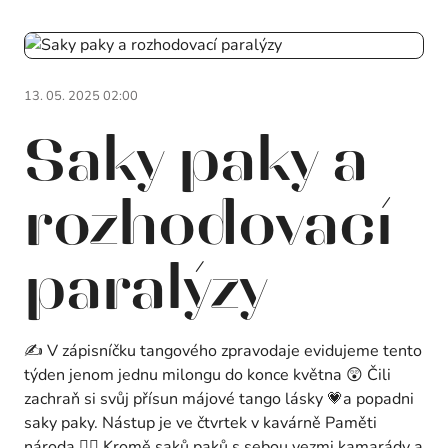
13. 05. 2025 02:00
Saky paky a
rozhodovací
paralýzy
✍️ V zápisníčku tangového zpravodaje evidujeme tento
týden jenom jednu milongu do konce května 😲 Čili
zachraň si svůj přísun májové tango lásky 💗a popadni
saky paky. Nástup je ve čtvrtek v kavárně Paměti
národa 🏃‍♂️ Kromě saků paků s sebou vezmi kamarády a