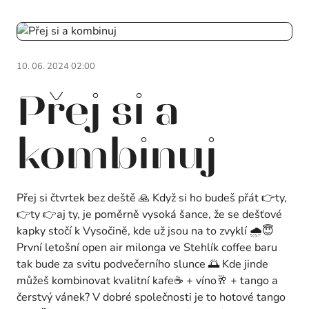
10. 06. 2024 02:00
Přej si a
kombinuj
Přej si čtvrtek bez deště 🙏 Když si ho budeš přát 👉ty,
👉ty 👉aj ty, je poměrně vysoká šance, že se dešťové
kapky stočí k Vysočině, kde už jsou na to zvyklí 🌧️😇
První letošní open air milonga ve Stehlík coffee baru
tak bude za svitu podvečerního slunce 🌅 Kde jinde
můžeš kombinovat kvalitní kafe☕ + víno🥂 + tango a
čerstvý vánek? V dobré společnosti je to hotové tango