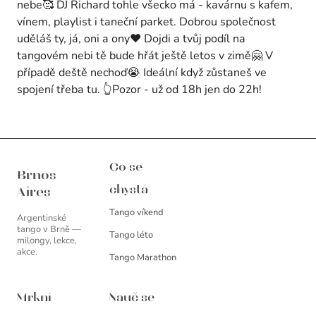
nebe🥰 DJ Richard tohle všecko má - kavárnu s kafem,
vínem, playlist i taneční parket. Dobrou společnost
uděláš ty, já, oni a ony❤️ Dojdi a tvůj podíl na
tangovém nebi tě bude hřát ještě letos v zimě🤗 V
případě deště nechoď😭 Ideální když zůstaneš ve
spojení třeba tu. 👆Pozor - už od 18h jen do 22h!
Brnos Aires
Co se
Brnos
chystá
Aires
Tango víkend
Argentinské
tango v Brně —
Tango léto
milongy, lekce,
akce.
Tango Marathon
Mrkni
Nauč se