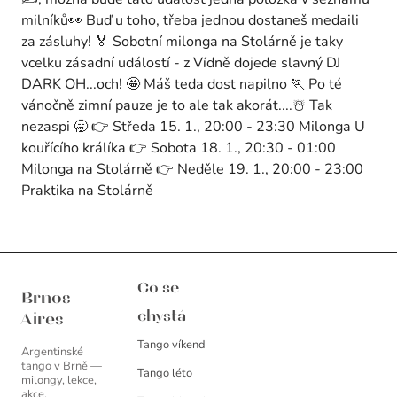
milníků👀 Buď u toho, třeba jednou dostaneš medaili
za zásluhy! 🏅 Sobotní milonga na Stolárně je taky
vcelku zásadní událostí - z Vídně dojede slavný DJ
DARK OH...och! 🤩 Máš teda dost napilno 🏃 Po té
vánočně zimní pauze je to ale tak akorát....☃️ Tak
nezaspi 🥱 👉 Středa 15. 1., 20:00 - 23:30 Milonga U
kouřícího králíka 👉 Sobota 18. 1., 20:30 - 01:00
Milonga na Stolárně 👉 Neděle 19. 1., 20:00 - 23:00
Praktika na Stolárně
Brnos Aires
Co se
Brnos
chystá
Aires
Tango víkend
Argentinské
tango v Brně —
Tango léto
milongy, lekce,
akce.