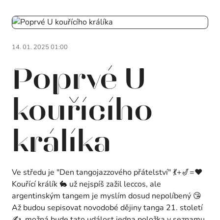
14. 01. 2025 01:00
Poprvé U
kouřícího
králíka
Ve středu je "Den tangojazzového přátelství" 💃+🎷=❤️
Kouřící králík 🐇 už nejspíš zažil leccos, ale
argentinským tangem je myslím dosud nepolíbený 😘
Až budou sepisovat novodobé dějiny tanga 21. století
✍️, možná bude tato událost jedna položka v seznamu