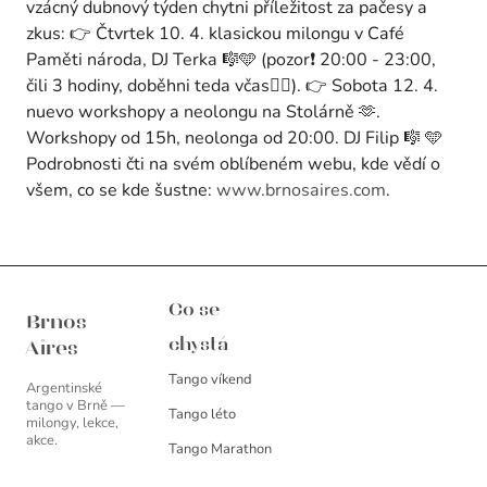
vzácný dubnový týden chytni příležitost za pačesy a
zkus: 👉 Čtvrtek 10. 4. klasickou milongu v Café
Paměti národa, DJ Terka 🎼🩵 (pozor❗ 20:00 - 23:00,
čili 3 hodiny, doběhni teda včas🏃‍♂️). 👉 Sobota 12. 4.
nuevo workshopy a neolongu na Stolárně 🫶.
Workshopy od 15h, neolonga od 20:00. DJ Filip 🎼 🩵
Podrobnosti čti na svém oblíbeném webu, kde vědí o
všem, co se kde šustne:
www.brnosaires.com
.
Brnos Aires
Co se
Brnos
chystá
Aires
Tango víkend
Argentinské
tango v Brně —
Tango léto
milongy, lekce,
akce.
Tango Marathon