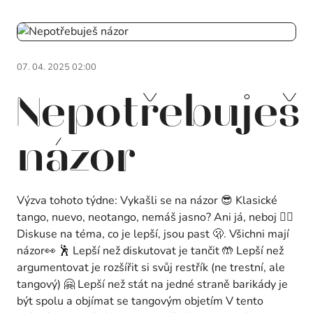
07. 04. 2025 02:00
Nepotřebuješ
názor
Výzva tohoto týdne: Vykašli se na názor 😎 Klasické
tango, nuevo, neotango, nemáš jasno? Ani já, neboj 🤷‍♀️
Diskuse na téma, co je lepší, jsou past 🫢. Všichni mají
názor👀 🕺 Lepší než diskutovat je tančit 🤲 Lepší než
argumentovat je rozšířit si svůj restřík (ne trestní, ale
tangový) 🤗 Lepší než stát na jedné straně barikády je
být spolu a objímat se tangovým objetím V tento