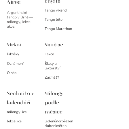
chystá
Aires
Tango víkend
Argentinské
tango v Brně —
Tango léto
milongy, lekce,
akce.
Tango Marathon
Mrkni
Nauč se
Pikošky
Lekce
Oznámení
Školy a
lektorství
O nás
Začínáš?
Nech si to v
Milongy
kalendáři
podle
milongy .ics
měsíce
leden
únor
březen
lekce .ics
duben
květen