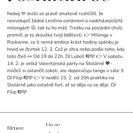
Neboj 🫶 Jestli se právě zmateně rozhlížíš, že
neeviduješ žádné Lenčino oznámení o nadcházející(ch)
milongách 🫢, tak tu ho máš. Trošku na poslední chvíli,
promiň, je to zkouška tvojí bdělosti. 👉 Milonga v
Rockwine, co ti nemá ambice krást hodiny spánku je
hned ve čtvrtek 12. 2. Což je zítra nebo podle toho, kdy
toto čteš 👀 Od 19 do 22h. DJ Luboš 🎼🩵 👉 V sobotu
14. 2. je velká Valentýnská párty na Stolárně 💖-
můžeš si zatančit cokoli, ale doporučuju tango v sále 3.
DJ Filip 🎼🩵 👉 V neděli 15. 2. od 20h praktika na
Stolárně jako ostatně furt, ať se děje co se děje. DJ
Filip 🎼🩵
Brnos Aires
Co se
Brnos