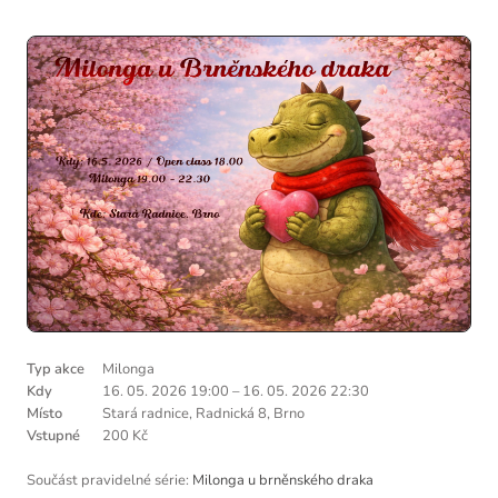
Typ akce
Milonga
Kdy
16. 05. 2026 19:00
–
16. 05. 2026 22:30
Místo
Stará radnice, Radnická 8, Brno
Vstupné
200 Kč
Součást pravidelné série:
Milonga u brněnského draka