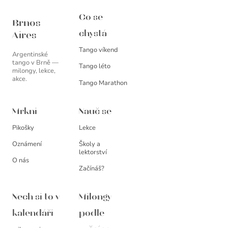
Brnos Aires
Co se
Brnos
chystá
Aires
Tango víkend
Argentinské
tango v Brně —
Tango léto
milongy, lekce,
akce.
Tango Marathon
Mrkni
Nauč se
Pikošky
Lekce
Oznámení
Školy a
lektorství
O nás
Začínáš?
Nech si to v
Milongy
kalendáři
podle