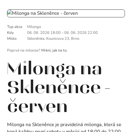
Typ akce
Milonga
Kdy
06. 06. 2026 18:00
–
06. 06. 2026 22:00
Místo
Skleněnka, Kounicova 23, Brno
Poprvé na milonze?
Mrkni, jak na to.
Milonga na
Skleněnce -
červen
Milonga na Skleněnce je pravidelná milonga, která se
koná každou první sobotu v měsíci od 18:00 do 22:00.