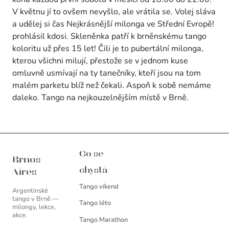
V květnu jí to ovšem nevyšlo, ale vrátila se. Volej sláva
a udělej si čas Nejkrásnější milonga ve Střední Evropě!
prohlásil kdosi. Skleněnka patří k brněnskému tango
koloritu už přes 15 let! Čili je to pubertální milonga,
kterou všichni milují, přestože se v jednom kuse
omluvně usmívají na ty tanečníky, kteří jsou na tom
malém parketu blíž než čekali. Aspoň k sobě nemáme
daleko. Tango na nejkouzelnějším místě v Brně.
Brnos Aires
Co se
Brnos
chystá
Aires
Tango víkend
Argentinské
tango v Brně —
Tango léto
milongy, lekce,
akce.
Tango Marathon