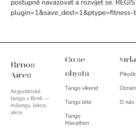
postupně navazovat a rozvíjet se. REG
plugin=1&save_dest=1&ptype=fitness
Brnos Aires
Co se
Mrk
Brnos
Pikošk
chystá
Aires
Tango víkend
Oznám
Argentinské
tango v Brně —
Tango léto
O nás
milongy, lekce,
akce.
Tango
Marathon