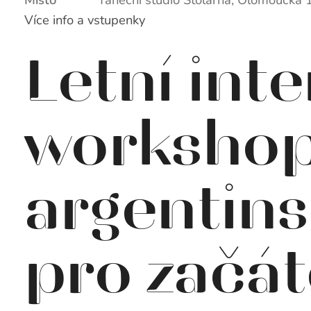
Místo
Taneční studio Stolárna, Olomoucká 
Více info a vstupenky
Letní inte
worksho
argentin
pro začát