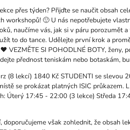
kce přes týden? Přijďte se naučit obsah ce
h workshopů! 🙂 U nás nepotřebujete vlastn
kroků, naučíme vás, jak si v páru porozumět a
užít to do tance. Udělejte první krok a prom
větě ❤️ VEZMĚTE SI POHODLNÉ BOTY, ženy, p
 dejte přednost teniskám nebo botaskám, bu
z (8 lekcí) 1840 Kč STUDENTI se slevou 20 
ístě se prokázat platných ISIC průkazem. 
: Úterý 17:45 - 22:00 (3 lekce) Středa 17:4
cí, doporučujeme však zohlednit, že obsah le