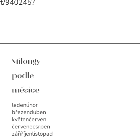
ent/940245?
Milongy
podle
měsíce
leden
únor
březen
duben
květen
červen
červenec
srpen
září
říjen
listopad