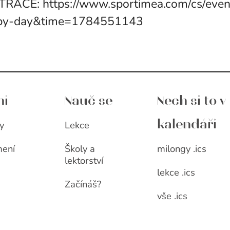
ISTRACE: https://www.sportimea.com/cs/ev
-by-day&time=1784551143
ni
Nauč se
Nech si to v
y
Lekce
kalendáři
milongy .ics
ení
Školy a
lektorství
lekce .ics
Začínáš?
vše .ics