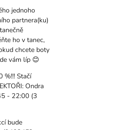
lého jednoho
ího partnera(ku)
 tanečně
ěňte ho v tanec,
okud chcete boty
de vám líp 😊
%!!! Stačí
LEKTOŘI: Ondra
5 - 22:00 (3
kcí bude