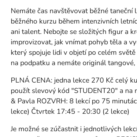
Nemáte čas navštěvovat běžné taneční le
běžného kurzu během intenzivních letníc
ani talent. Nebojte se složitých figur a 
improvizovat, jak vnímat pohyb těla a vy
který spojuje lidi v objetí po celém s
na podpatku a nemáte originál tangové,
PLNÁ CENA: jedna lekce 270 Kč celý kur
použít slevový kód "STUDENT20" a na m
& Pavla ROZVRH: 8 lekcí po 75 minutách
lekce) Čtvrtek 17:45 - 20:30 (2 lekce)
Je možné se zúčastnit i jednotlivých lek