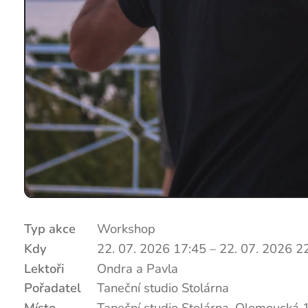
Typ akce
Workshop
Kdy
22. 07. 2026 17:45
–
22. 07. 2026 2
Lektoři
Ondra a Pavla
Pořadatel
Taneční studio Stolárna