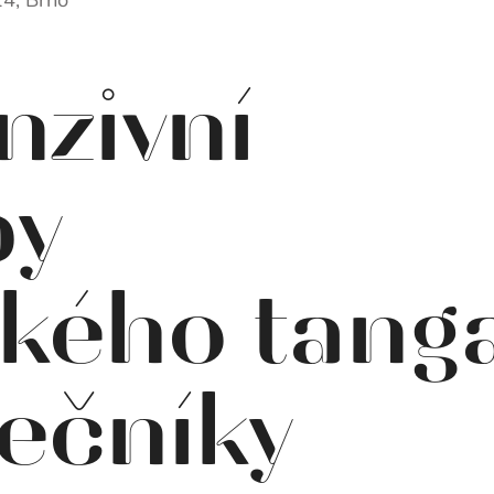
14, Brno
nzivní
py
ského tang
ečníky