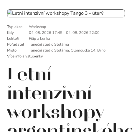
Typ akce
Workshop
Kdy
04. 08. 2026 17:45
–
04. 08. 2026 22:00
Lektoři
Filip a Lenka
Pořadatel
Taneční studio Stolárna
Místo
Taneční studio Stolárna, Olomoucká 14, Brno
Více info a vstupenky
Letní
intenzivní
workshopy
argentinskéh