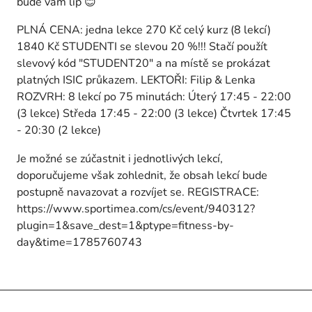
bude vám líp 😊
PLNÁ CENA: jedna lekce 270 Kč celý kurz (8 lekcí)
1840 Kč STUDENTI se slevou 20 %!!! Stačí použít
slevový kód "STUDENT20" a na místě se prokázat
platných ISIC průkazem. LEKTOŘI: Filip & Lenka
ROZVRH: 8 lekcí po 75 minutách: Úterý 17:45 - 22:00
(3 lekce) Středa 17:45 - 22:00 (3 lekce) Čtvrtek 17:45
- 20:30 (2 lekce)
Je možné se zúčastnit i jednotlivých lekcí,
doporučujeme však zohlednit, že obsah lekcí bude
postupně navazovat a rozvíjet se. REGISTRACE:
https://www.sportimea.com/cs/event/940312?
plugin=1&save_dest=1&ptype=fitness-by-
day&time=1785760743