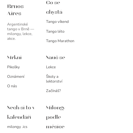
Brnos Aires
Co se
Brnos
chystá
Aires
Tango víkend
Argentinské
tango v Brně —
Tango léto
milongy, lekce,
akce.
Tango Marathon
Mrkni
Nauč se
Pikošky
Lekce
Oznámení
Školy a
lektorství
O nás
Začínáš?
Nech si to v
Milongy
kalendáři
podle
milongy .ics
měsíce