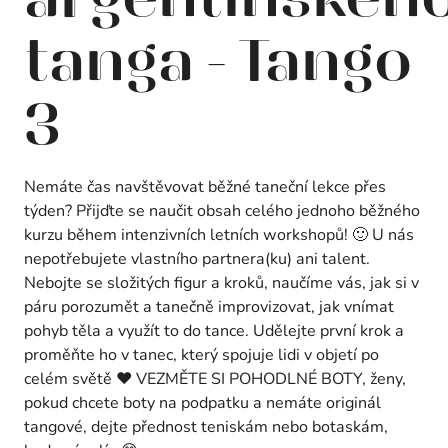
tanga - Tango
3
Nemáte čas navštěvovat běžné taneční lekce přes
týden? Přijďte se naučit obsah celého jednoho běžného
kurzu během intenzivních letních workshopů! 🙂 U nás
nepotřebujete vlastního partnera(ku) ani talent.
Nebojte se složitých figur a kroků, naučíme vás, jak si v
páru porozumět a tanečně improvizovat, jak vnímat
pohyb těla a využít to do tance. Udělejte první krok a
proměňte ho v tanec, který spojuje lidi v objetí po
celém světě ❤️ VEZMĚTE SI POHODLNÉ BOTY, ženy,
pokud chcete boty na podpatku a nemáte originál
tangové, dejte přednost teniskám nebo botaskám,