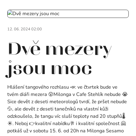
12. 06. 2024 02:00
Dvě mezery
jsou moc
Hlášení tangového rozhlasu 📣: ve čtvrtek bude ve
tvém diáři mezera 😲Milonga v Cafe Stehlík nebude 😭
Sice devět z deseti meteorologů tvrdí, že pršet nebude
💦, ale devět z deseti tanečníků na vlastní kůži
odzkoušelo, že tangu víc sluší teploty nad 20 stupňů🌡️
☀️. Neboj 👉kvalitní nabídku🥂 i kvalitní společnost 🤗
potkáš už v sobotu 15. 6. od 20h na Milonga Sesamo