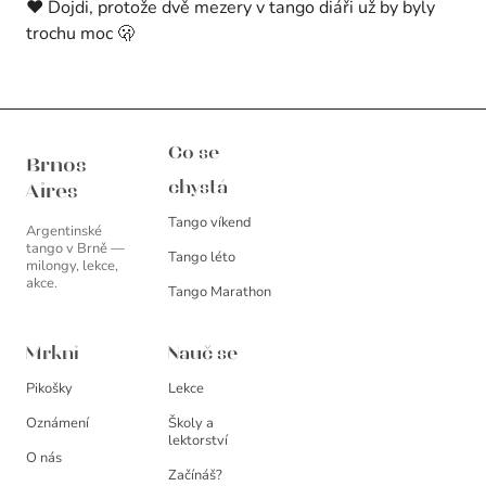
❤️ Dojdi, protože dvě mezery v tango diáři už by byly
trochu moc 🫢
Brnos Aires
Co se
Brnos
chystá
Aires
Tango víkend
Argentinské
tango v Brně —
Tango léto
milongy, lekce,
akce.
Tango Marathon
Mrkni
Nauč se
Pikošky
Lekce
Oznámení
Školy a
lektorství
O nás
Začínáš?