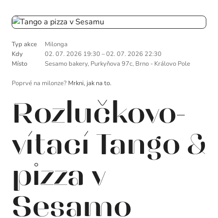
Typ akce
Milonga
Kdy
02. 07. 2026 19:30
–
02. 07. 2026 22:30
Místo
Sesamo bakery, Purkyňova 97c, Brno - Královo Pole
Poprvé na milonze?
Mrkni, jak na to.
Rozlučkovo-
vítací Tango &
pizza v
Sesamo