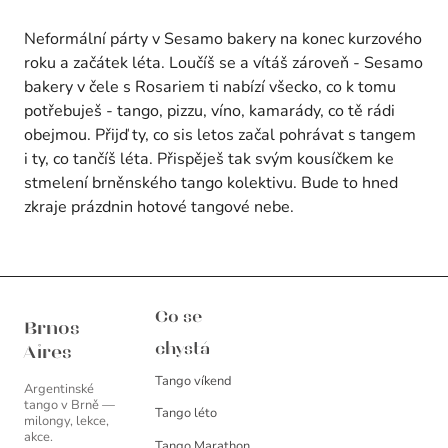
Neformální párty v Sesamo bakery na konec kurzového
roku a začátek léta. Loučíš se a vítáš zároveň - Sesamo
bakery v čele s Rosariem ti nabízí všecko, co k tomu
potřebuješ - tango, pizzu, víno, kamarády, co tě rádi
obejmou. Přijď ty, co sis letos začal pohrávat s tangem
i ty, co tančíš léta. Přispěješ tak svým kousíčkem ke
stmelení brněnského tango kolektivu. Bude to hned
zkraje prázdnin hotové tangové nebe.
Brnos Aires
Co se
Brnos
chystá
Aires
Tango víkend
Argentinské
tango v Brně —
Tango léto
milongy, lekce,
akce.
Tango Marathon