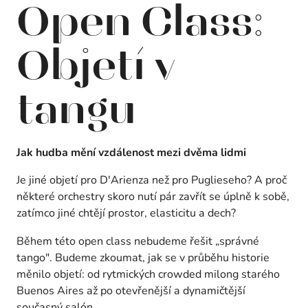
Open Class:
Objetí v
tangu
Jak hudba mění vzdálenost mezi dvěma lidmi
Je jiné objetí pro D'Arienza než pro Puglieseho? A proč
některé orchestry skoro nutí pár zavřít se úplně k sobě,
zatímco jiné chtějí prostor, elasticitu a dech?
Během této open class nebudeme řešit „správné
tango". Budeme zkoumat, jak se v průběhu historie
měnilo objetí: od rytmických crowded milong starého
Buenos Aires až po otevřenější a dynamičtější
současný salón.