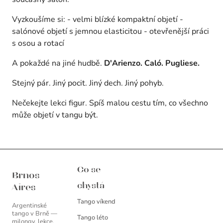
Vyzkoušíme si: - velmi blízké kompaktní objetí -
salónové objetí s jemnou elasticitou - otevřenější práci
s osou a rotací
A pokaždé na jiné hudbě.
D'Arienzo. Caló. Pugliese.
Stejný pár. Jiný pocit. Jiný dech. Jiný pohyb.
Nečekejte lekci figur. Spíš malou cestu tím, co všechno
může objetí v tangu být.
Brnos Aires
Co se
Brnos
chystá
Aires
Tango víkend
Argentinské
tango v Brně —
Tango léto
milongy, lekce,