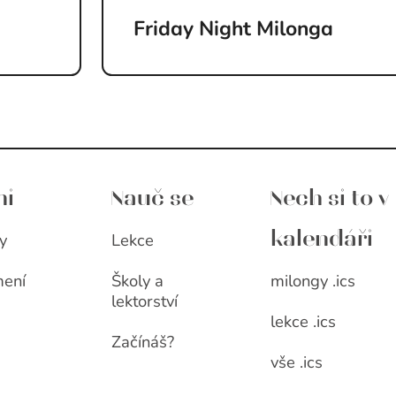
Friday Night Milonga
ni
Nauč se
Nech si to v
y
Lekce
kalendáři
milongy .ics
ení
Školy a
lektorství
lekce .ics
Začínáš?
vše .ics