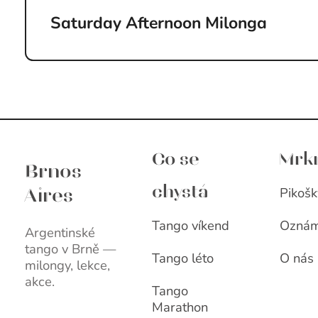
Saturday Afternoon Milonga
Brnos Aires
Co se
Mrk
Brnos
Pikošk
chystá
Aires
Tango víkend
Oznám
Argentinské
tango v Brně —
Tango léto
O nás
milongy, lekce,
akce.
Tango
Marathon