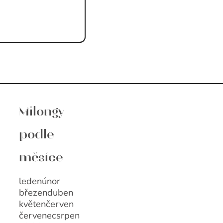
Milongy
podle
měsíce
leden
únor
březen
duben
květen
červen
červenec
srpen