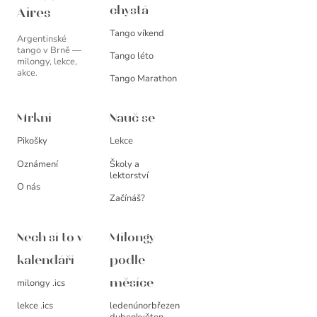
chystá
Aires
Tango víkend
Argentinské
tango v Brně —
Tango léto
milongy, lekce,
akce.
Tango Marathon
Mrkni
Nauč se
Pikošky
Lekce
Oznámení
Školy a
lektorství
O nás
Začínáš?
Nech si to v
Milongy
kalendáři
podle
milongy .ics
měsíce
leden
únor
březen
lekce .ics