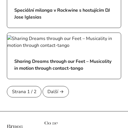
Speciální milonga v Rockwine s hostujícím DJ
Jose Iglesias
Sharing Dreams through our Feet – Musicality
in motion through contact-tango
Strana 1 / 2
Další →
Brnos Aires
Co se
Brnos