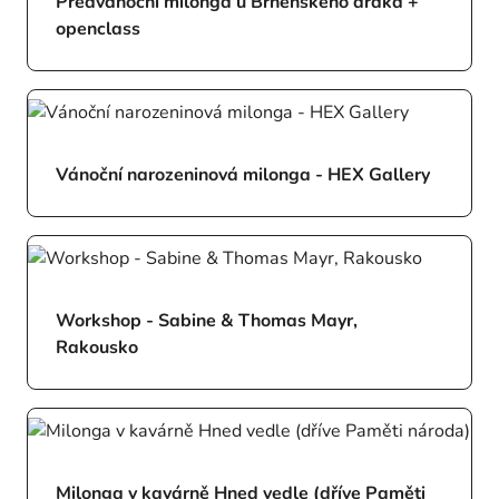
Předvánoční milonga u Brněnského draka +
openclass
Vánoční narozeninová milonga - HEX Gallery
Workshop - Sabine & Thomas Mayr,
Rakousko
Milonga v kavárně Hned vedle (dříve Paměti