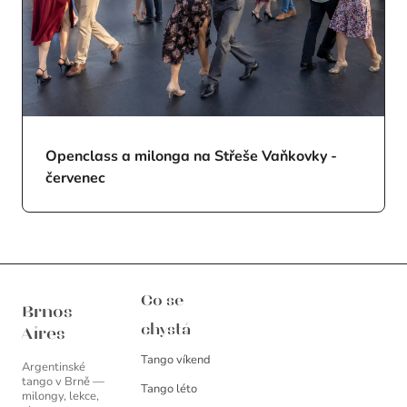
Openclass a milonga na Střeše Vaňkovky -
červenec
Brnos Aires
Co se
Brnos
chystá
Aires
Tango víkend
Argentinské
tango v Brně —
Tango léto
milongy, lekce,