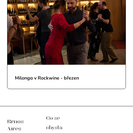
Milonga v Rockwine - březen
Brnos Aires
Co se
Brnos
chystá
Aires