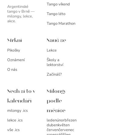
Tango víkend
Argentinské
tango v Brně —
Tango léto
milongy, lekce,
akce.
Tango Marathon
Mrkni
Nauč se
Pikošky
Lekce
Oznámení
Školy a
lektorství
O nás
Začínáš?
Nech si to v
Milongy
kalendáři
podle
milongy .ics
měsíce
leden
únor
březen
lekce .ics
duben
květen
červen
červenec
vše .ics
srpen
září
říjen